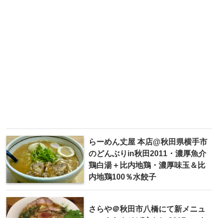
らーめん丈屋 本店@秋田県横手市
のどんぶりin秋田2011・濃厚魚介
鶏白湯＋比内地鶏・濃厚味玉＆比
内地鶏100％水餃子
さらや＠秋田市八橋にて新メニュ