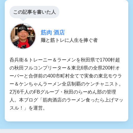
この記事を書いた人
筋肉 酒店
麺と筋トレに人生を捧ぐ者
呑兵衛＆トレーニー＆ラーメンを秋田県で1700軒超
の秋田フルコンプリーター＆東北6県の全県200軒オ
ーバーと合併前の400市町村全てで実食の東北モウラ
ー＆ケンちゃんラーメン全店制覇のケンチャニスト。
2万6千人のFBグループ・秋田のらーめん部の管理
人。本ブログ「筋肉酒店のラーメン食ったら上げマッ
スル！」を運営。