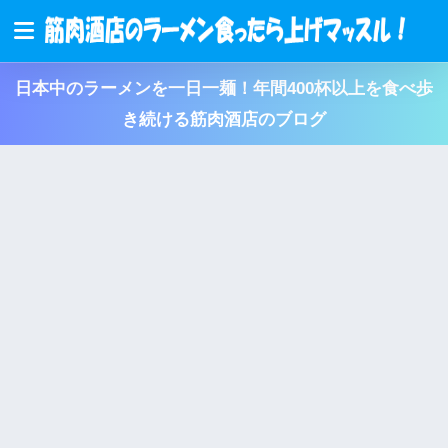
日本中のラーメンを一日一麺！年間400杯以上を食べ歩
き続ける筋肉酒店のブログ