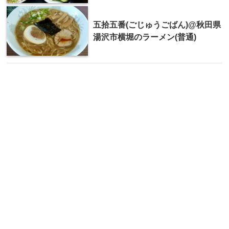
五拾五番(ごじゅうごばん)@秋田県
湯沢市横堀のラーメン(普通)