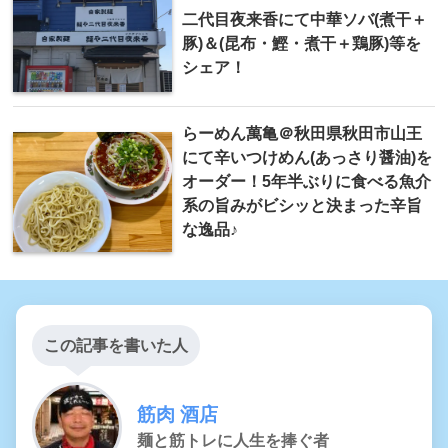
二代目夜来香にて中華ソバ(煮干＋
豚)＆(昆布・鰹・煮干＋鶏豚)等を
シェア！
らーめん萬亀＠秋田県秋田市山王
にて辛いつけめん(あっさり醤油)を
オーダー！5年半ぶりに食べる魚介
系の旨みがビシッと決まった辛旨
な逸品♪
この記事を書いた人
筋肉 酒店
麺と筋トレに人生を捧ぐ者