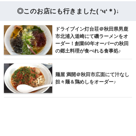
◎このお店にも行きました( ‘ч‘＊)↓
ドライブイン灯台荘＠秋田県男鹿
市北浦入道崎にて磯ラーメンをオ
ーダー！創業60年オーバーの秋田
の郷土料理が食べれる食事処♪
麺屋 満開＠秋田市広面にて汁なし
担々麺＆鶏めしをオーダー♪