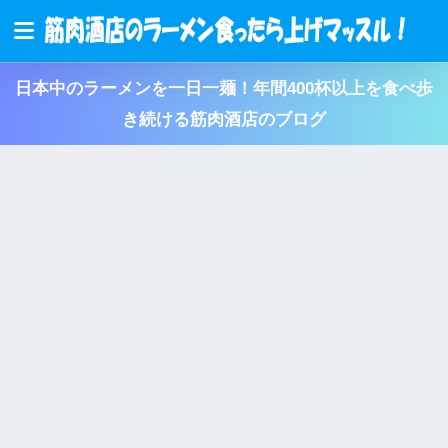
日本中のラーメンを一日一麺！年間400杯以上を食べ歩
き続ける筋肉酒店のブログ