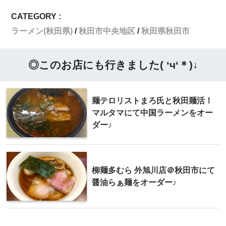
CATEGORY :
ラーメン(秋田県)
秋田市中央地区
秋田県秋田市
◎このお店にも行きました( ‘ч‘＊)↓
麺テロリストまろ氏と秋田麺活！
マルタマにて中国ラーメンをオー
ダー♪
柳麺多むら 外旭川店＠秋田市にて
醤油らぁ麺をオーダー♪