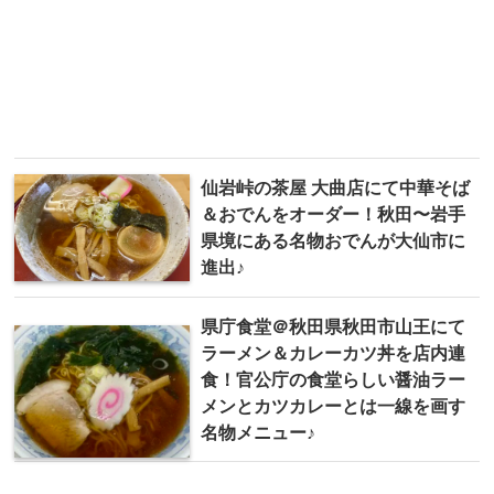
仙岩峠の茶屋 大曲店にて中華そば
＆おでんをオーダー！秋田〜岩手
県境にある名物おでんが大仙市に
進出♪
県庁食堂＠秋田県秋田市山王にて
ラーメン＆カレーカツ丼を店内連
食！官公庁の食堂らしい醤油ラー
メンとカツカレーとは一線を画す
名物メニュー♪