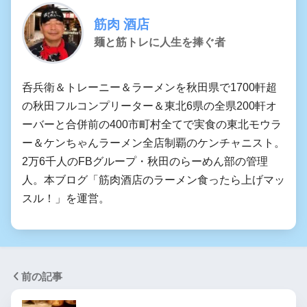
筋肉 酒店
麺と筋トレに人生を捧ぐ者
呑兵衛＆トレーニー＆ラーメンを秋田県で1700軒超
の秋田フルコンプリーター＆東北6県の全県200軒オ
ーバーと合併前の400市町村全てで実食の東北モウラ
ー＆ケンちゃんラーメン全店制覇のケンチャニスト。
2万6千人のFBグループ・秋田のらーめん部の管理
人。本ブログ「筋肉酒店のラーメン食ったら上げマッ
スル！」を運営。
前の記事