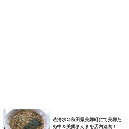
若清水＠秋田県美郷町にて美郷た
ぬ中＆美郷まんまを店内連食！