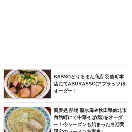
BASSOどりるまん商店 羽後町本
店にてABURASSO(アブラッソ)を
オーダー！
蕎麦処 船場 龍水庵＠秋田県仙北市
角館町にて中華そば(塩)をオーダ
ー！今シーズンも始まった冬期間
限定のラーメンを実食♪