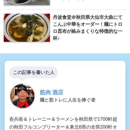
丹波食堂＠秋田県大仙市大曲にて
こんぶ中華をオーダー！麺にトロ
ロ昆布が絡みまくりな特徴的な一
杯♪
この記事を書いた人
筋肉 酒店
麺と筋トレに人生を捧ぐ者
呑兵衛＆トレーニー＆ラーメンを秋田県で1700軒超
の秋田フルコンプリーター＆東北6県の全県200軒オ