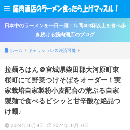
日本中のラーメンを一日一麺！年間400杯以上を食べ歩
き続ける筋肉酒店のブログ
ホーム
キャッシュレス決済可能
拉麺ろはん＠宮城県柴田郡大河原町東
桜町にて野菜つけそばをオーダー！実
家栽培自家製粉小麦配合の荒ぶる自家
製麺で食べるビシッと甘辛酸な絶品つ
け麺♪
2024年10月9日
2024年10月10日