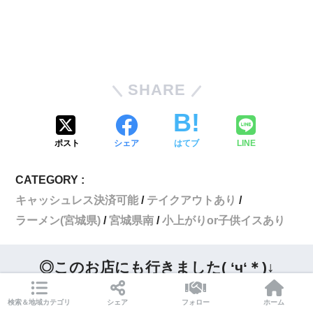
SHARE
ポスト
シェア
はてブ
LINE
CATEGORY :
キャッシュレス決済可能
テイクアウトあり
ラーメン(宮城県)
宮城県南
小上がりor子供イスあり
◎このお店にも行きました( ‘ч‘＊)↓
検索＆地域カテゴリ
シェア
フォロー
ホーム
豚そば月や福岡空港店＠福岡県福