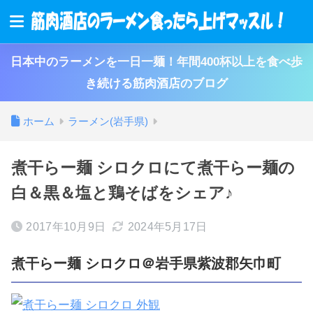
日本中のラーメンを一日一麺！年間400杯以上を食べ歩
き続ける筋肉酒店のブログ
ホーム
ラーメン(岩手県)
煮干らー麺 シロクロにて煮干らー麺の
白＆黒＆塩と鶏そばをシェア♪
2017年10月9日
2024年5月17日
煮干らー麺 シロクロ＠岩手県紫波郡矢巾町