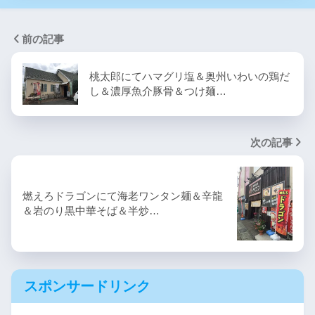
前の記事
桃太郎にてハマグリ塩＆奥州いわいの鶏だ
し＆濃厚魚介豚骨＆つけ麺…
次の記事
燃えろドラゴンにて海老ワンタン麺＆辛龍
＆岩のり黒中華そば＆半炒…
スポンサードリンク