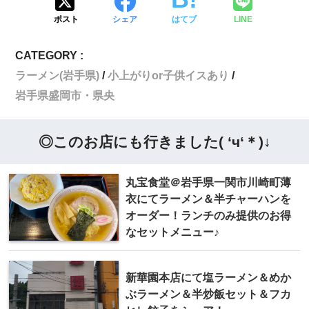
ポスト
シェア
はてブ
LINE
CATEGORY :
ラーメン(岩手県)
小上がりor子供イスあり
岩手県盛岡市・県央
◎このお店にも行きました( ‘ч‘＊)↓
丸宝食堂＠岩手県一関市川崎町薄
衣にてラーメン＆半チャーハンを
オーダー！ランチのみ提供のお得
なセットメニュー♪
新華園本店にて塩ラーメン＆めか
ぶラーメン＆半炒飯セット＆フカ