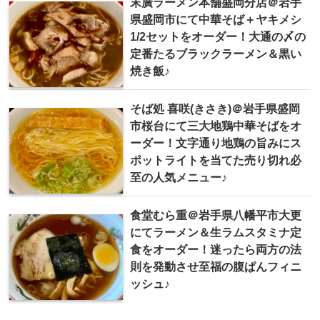
末廣ラーメン本舗盛岡分店＠岩手
県盛岡市にて中華そば＋ヤキメシ
1/2セットをオーダー！大通の〆の
定番たるブラックラーメン＆黒い
焼き飯♪
そば処 喜咲(きさき)＠岩手県盛岡
市桜台にて三大地鶏中華そばをオ
ーダー！文字通り地鶏の旨みにス
ポットライトを当てた売り切れ必
至の人気メニュー♪
食堂むら重＠岩手県八幡平市大更
にてラーメン＆生ラムスタミナ定
食をオーダー！迷ったら両方の法
則を発動させ至福の腹ぱんフィニ
ッシュ♪