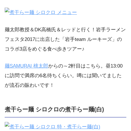
麺太郎教授＆DK高橋氏＆レッドと行く！岩手ラーメン
フェスタ2017に出店した「岩手team ルーキーズ」の
コラボ3店をめぐる食べ歩きツアー♪
麺SAMURAI 桃太郎
からの～2軒目はこちら。昼13:00
に訪問で満席の6名待ちくらい。噂には聞いてました
が流石の賑わいです！
煮干らー麺 シロクロの煮干らー麺(白)