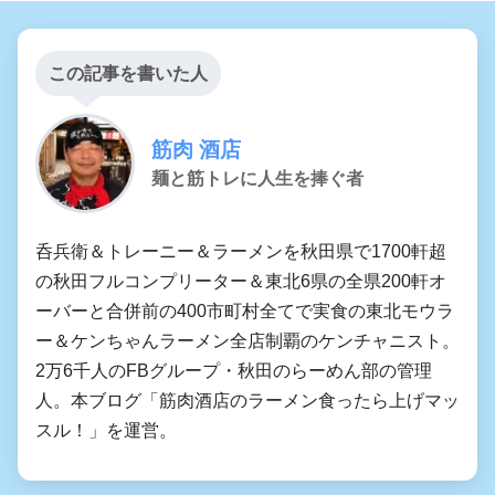
この記事を書いた人
筋肉 酒店
麺と筋トレに人生を捧ぐ者
呑兵衛＆トレーニー＆ラーメンを秋田県で1700軒超
の秋田フルコンプリーター＆東北6県の全県200軒オ
ーバーと合併前の400市町村全てで実食の東北モウラ
ー＆ケンちゃんラーメン全店制覇のケンチャニスト。
2万6千人のFBグループ・秋田のらーめん部の管理
人。本ブログ「筋肉酒店のラーメン食ったら上げマッ
スル！」を運営。