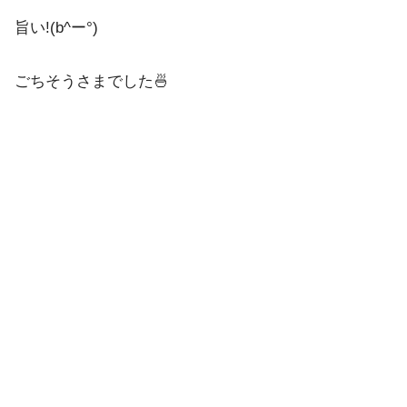
旨い!(b^ー°)
ごちそうさまでした🍜