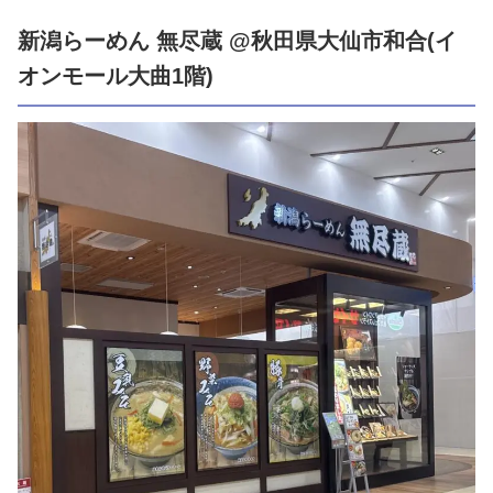
新潟らーめん 無尽蔵 @秋田県大仙市和合(イ
オンモール大曲1階)