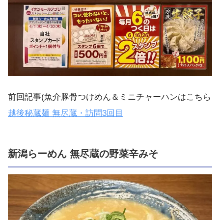
前回記事(魚介豚骨つけめん＆ミニチャーハンはこちら
越後秘蔵麺 無尽蔵・訪問3回目
新潟らーめん 無尽蔵の野菜辛みそ