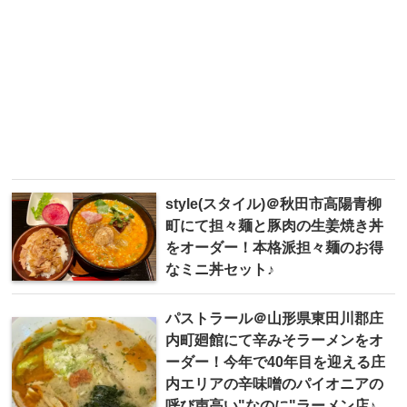
style(スタイル)＠秋田市高陽青柳
町にて担々麺と豚肉の生姜焼き丼
をオーダー！本格派担々麺のお得
なミニ丼セット♪
パストラール＠山形県東田川郡庄
内町廻館にて辛みそラーメンをオ
ーダー！今年で40年目を迎える庄
内エリアの辛味噌のパイオニアの
呼び声高い"なのに"ラーメン店♪