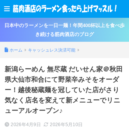
日本中のラーメンを一日一麺！年間400杯以上を食べ歩
き続ける筋肉酒店のブログ
ホーム
キャッシュレス決済可能
新潟らーめん 無尽蔵 だいせん家＠秋田
県大仙市和合にて野菜辛みそをオーダ
ー！越後秘蔵麺を冠していた店がさり
気なく店名を変えて新メニューでリニ
ューアルオープン♪
2026年4月9日
2026年5月10日