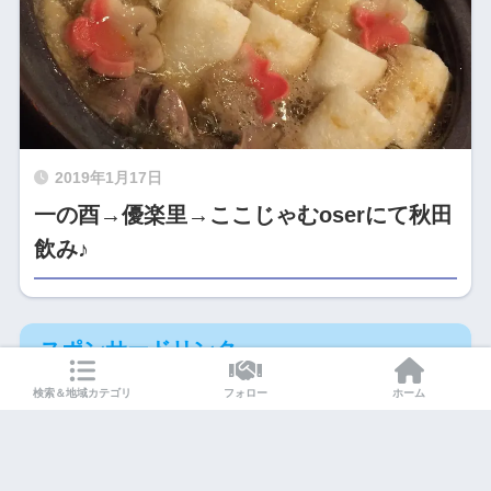
2019年1月17日
一の酉→優楽里→ここじゃむoserにて秋田
飲み♪
スポンサードリンク
検索＆地域カテゴリ
フォロー
ホーム