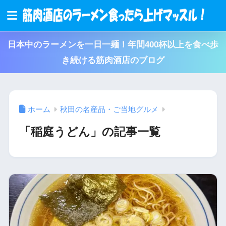
日本中のラーメンを一日一麺！年間400杯以上を食べ歩
き続ける筋肉酒店のブログ
ホーム
秋田の名産品・ご当地グルメ
「稲庭うどん」の記事一覧