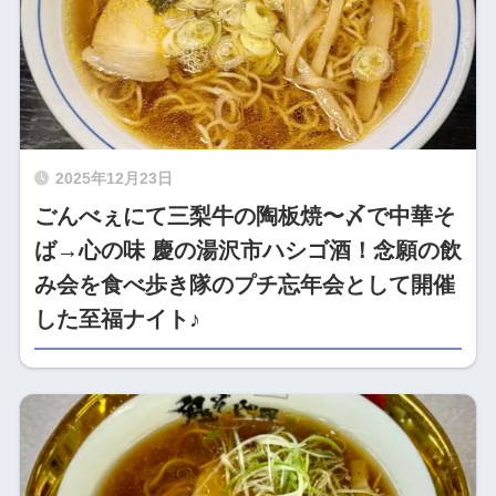
2025年12月23日
ごんべぇにて三梨牛の陶板焼〜〆で中華そ
ば→心の味 慶の湯沢市ハシゴ酒！念願の飲
み会を食べ歩き隊のプチ忘年会として開催
した至福ナイト♪