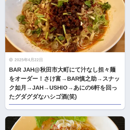
2025年4月22日
BAR JAH@秋田市大町にて汁なし担々麺
をオーダー！さけ富→BAR慎之助→スナッ
ク如月→JAH→USHIO→あにの6軒を回っ
たグダグダなハシゴ酒(笑)