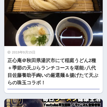
2019年9月15日
正心庵＠秋田県湯沢市にて稲庭うどん2種
＋季節の天ぷらランチコースを堪能♪八代
目佐藤養助手綯いの厳選麺＆揚げたて天ぷ
らの珠玉コラボ！