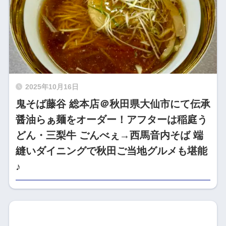
2025年10月16日
鬼そば藤谷 総本店＠秋田県大仙市にて伝承
醤油らぁ麺をオーダー！アフターは稲庭う
どん・三梨牛 ごんべぇ→西馬音内そば 端
縫いダイニングで秋田ご当地グルメも堪能
♪