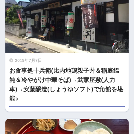
2019年7月7日
お食事処十兵衛(比内地鶏親子丼＆稲庭饂
飩＆冷やがけ中華そば)→武家屋敷(人力
車)→安藤醸造(しょうゆソフト)で角館を堪
能♪