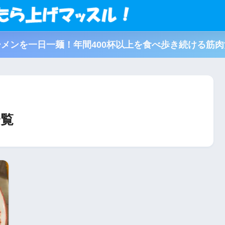
メンを一日一麺！年間400杯以上を食べ歩き続ける筋
一覧