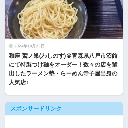
2024年10月23日
麺座 鷲ノ巣(わしのす)＠青森県八戸市沼館
にて特製つけ麺をオーダー！数々の店を輩
出したラーメン塾・らーめん寺子屋出身の
人気店♪
スポンサードリンク