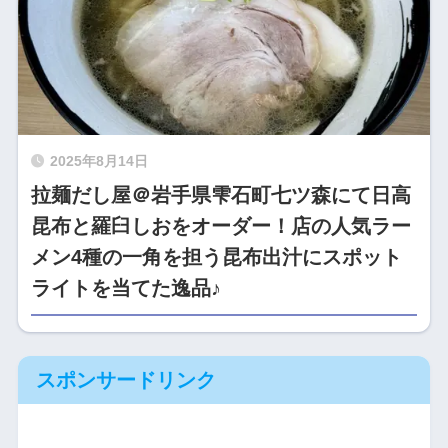
2025年8月14日
拉麺だし屋＠岩手県雫石町七ツ森にて日高
昆布と羅臼しおをオーダー！店の人気ラー
メン4種の一角を担う昆布出汁にスポット
ライトを当てた逸品♪
スポンサードリンク