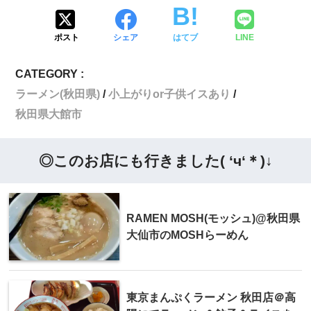
ポスト
シェア
はてブ
LINE
CATEGORY :
ラーメン(秋田県)
小上がりor子供イスあり
秋田県大館市
◎このお店にも行きました( ‘ч‘＊)↓
RAMEN MOSH(モッシュ)@秋田県
大仙市のMOSHらーめん
東京まんぷくラーメン 秋田店＠高