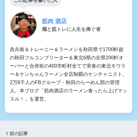
この記事を書いた人
筋肉 酒店
麺と筋トレに人生を捧ぐ者
呑兵衛＆トレーニー＆ラーメンを秋田県で1700軒超
の秋田フルコンプリーター＆東北6県の全県200軒オ
ーバーと合併前の400市町村全てで実食の東北モウラ
ー＆ケンちゃんラーメン全店制覇のケンチャニスト。
2万6千人のFBグループ・秋田のらーめん部の管理
人。本ブログ「筋肉酒店のラーメン食ったら上げマッ
スル！」を運営。
前の記事