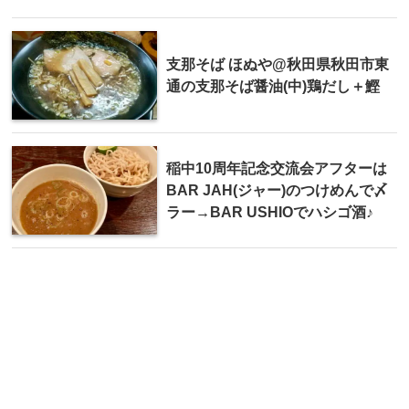
支那そば ほぬや@秋田県秋田市東
通の支那そば醤油(中)鶏だし＋鰹
稲中10周年記念交流会アフターは
BAR JAH(ジャー)のつけめんで〆
ラー→BAR USHIOでハシゴ酒♪