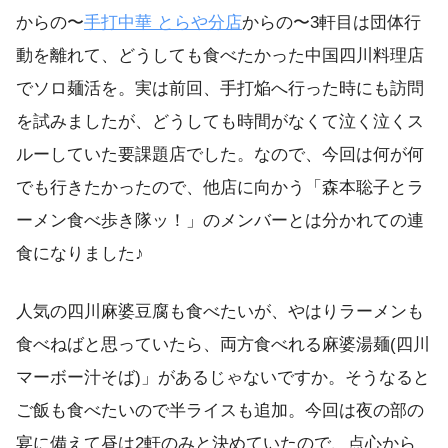
からの〜
手打中華
とらや分店
からの〜3軒目は団体行
動を離れて、どうしても食べたかった中国四川料理店
でソロ麺活を。実は前回、手打焔へ行った時にも訪問
を試みましたが、どうしても時間がなくて泣く泣くス
ルーしていた要課題店でした。なので、今回は何が何
でも行きたかったので、他店に向かう「森本聡子とラ
ーメン食べ歩き隊ッ！」のメンバーとは分かれての連
食になりました♪
人気の四川麻婆豆腐も食べたいが、やはりラーメンも
食べねばと思っていたら、両方食べれる麻婆湯麺(四川
マーボー汁そば)」があるじゃないですか。そうなると
ご飯も食べたいので半ライスも追加。今回は夜の部の
宴に備えて昼は2軒のみと決めていたので、点心から