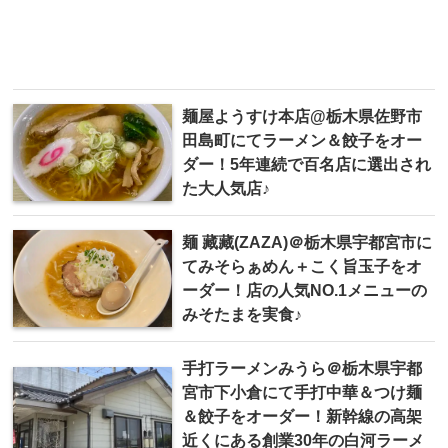
麺屋ようすけ本店@栃木県佐野市
田島町にてラーメン＆餃子をオー
ダー！5年連続で百名店に選出され
た大人気店♪
麺 藏藏(ZAZA)＠栃木県宇都宮市に
てみそらぁめん＋こく旨玉子をオ
ーダー！店の人気NO.1メニューの
みそたまを実食♪
手打ラーメンみうら＠栃木県宇都
宮市下小倉にて手打中華＆つけ麺
＆餃子をオーダー！新幹線の高架
近くにある創業30年の白河ラーメ