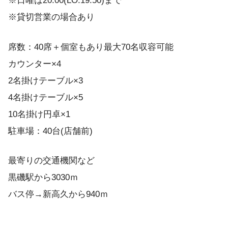
※日曜は20:00(LO.19:50)まで
※貸切営業の場合あり
席数：40席＋個室もあり最大70名収容可能
カウンター×4
2名掛けテーブル×3
4名掛けテーブル×5
10名掛け円卓×1
駐車場：40台(店舗前)
最寄りの交通機関など
黒磯駅から3030ｍ
バス停→新高久から940ｍ