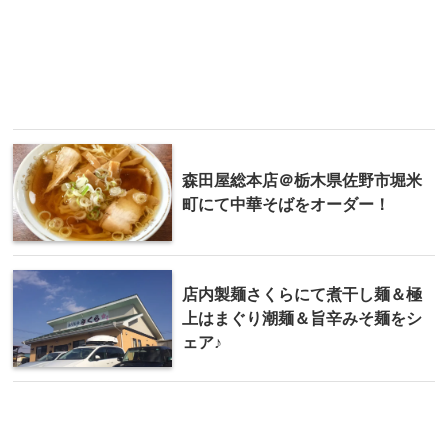
森田屋総本店＠栃木県佐野市堀米
町にて中華そばをオーダー！
店内製麺さくらにて煮干し麺＆極
上はまぐり潮麺＆旨辛みそ麺をシ
ェア♪