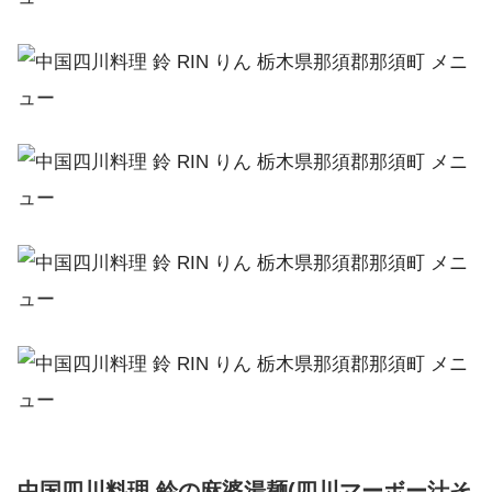
中国四川料理 鈴の麻婆湯麺(四川マーボー汁そ