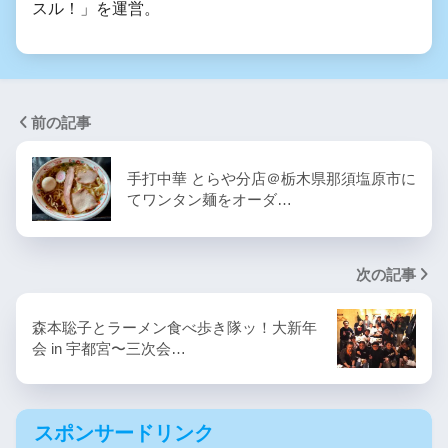
スル！」を運営。
前の記事
手打中華 とらや分店＠栃木県那須塩原市に
てワンタン麺をオーダ…
次の記事
森本聡子とラーメン食べ歩き隊ッ！大新年
会 in 宇都宮〜三次会…
スポンサードリンク