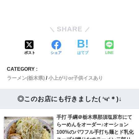
SHARE
ポスト
シェア
はてブ
LINE
CATEGORY :
ラーメン(栃木県)
小上がりor子供イスあり
◎このお店にも行きました( ‘ч‘＊)↓
手打 手綱＠栃木県那須塩原市にて
らーめんをオーダー♪オーション
100%のパワフル手打ち麺とド乳化