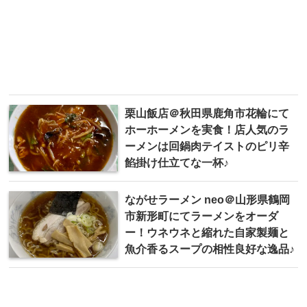
栗山飯店＠秋田県鹿角市花輪にて
ホーホーメンを実食！店人気のラ
ーメンは回鍋肉テイストのピリ辛
餡掛け仕立てな一杯♪
ながせラーメン neo＠山形県鶴岡
市新形町にてラーメンをオーダ
ー！ウネウネと縮れた自家製麺と
魚介香るスープの相性良好な逸品♪