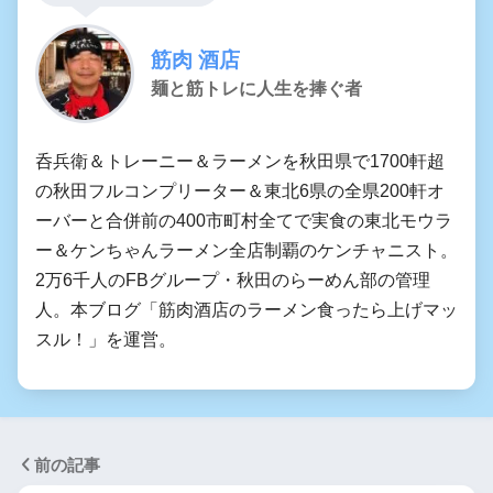
筋肉 酒店
麺と筋トレに人生を捧ぐ者
呑兵衛＆トレーニー＆ラーメンを秋田県で1700軒超
の秋田フルコンプリーター＆東北6県の全県200軒オ
ーバーと合併前の400市町村全てで実食の東北モウラ
ー＆ケンちゃんラーメン全店制覇のケンチャニスト。
2万6千人のFBグループ・秋田のらーめん部の管理
人。本ブログ「筋肉酒店のラーメン食ったら上げマッ
スル！」を運営。
前の記事