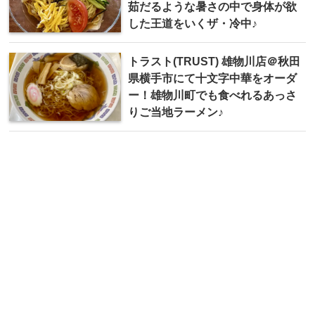
茹だるような暑さの中で身体が欲
した王道をいくザ・冷中♪
トラスト(TRUST) 雄物川店＠秋田
県横手市にて十文字中華をオーダ
ー！雄物川町でも食べれるあっさ
りご当地ラーメン♪