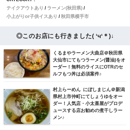
テイクアウトあり
ラーメン(秋田県)
小上がりor子供イスあり
秋田県横手市
◎このお店にも行きました( ‘ч‘＊)↓
くるまやラーメン大曲店＠秋田県
大仙市にてもつラーメン(醤油)をオ
ーダー！無料のライスにOTRのセ
ルフもつ丼は必須案件♪
村上らーめん にぼしまじん＠新潟
県村上市仲町にてしょうゆをオー
ダー！人気店・小太喜屋がプロデ
ュースする店お勧めの煮干しラー
メン♪