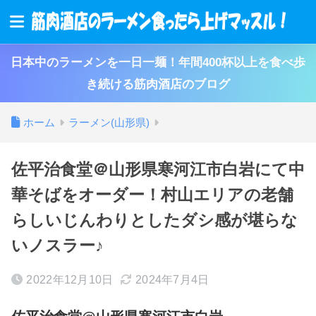
日本中のラーメンを一日一麺！年間400杯以上を食べ歩
き続ける筋肉酒店のブログ
ホーム
ラーメン(山形県)
佐平治食堂＠山形県寒河江市白岩にて中
華そばをオーダー！村山エリアの老舗
らしいじんわりとしたダシ感が堪らな
いノスラー♪
2022年12月10日
2024年7月4日