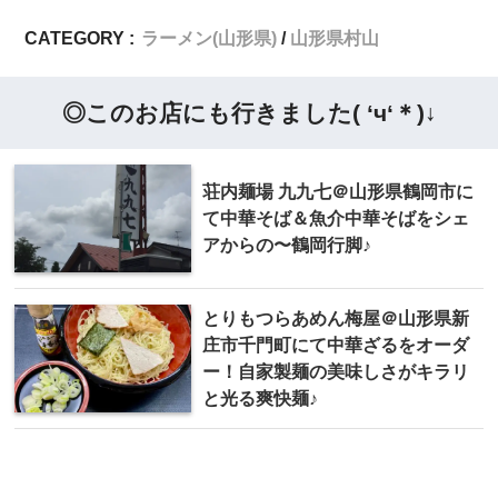
CATEGORY :
ラーメン(山形県)
山形県村山
◎このお店にも行きました( ‘ч‘＊)↓
荘内麺場 九九七＠山形県鶴岡市に
て中華そば＆魚介中華そばをシェ
アからの〜鶴岡行脚♪
とりもつらあめん梅屋＠山形県新
庄市千門町にて中華ざるをオーダ
ー！自家製麺の美味しさがキラリ
と光る爽快麺♪