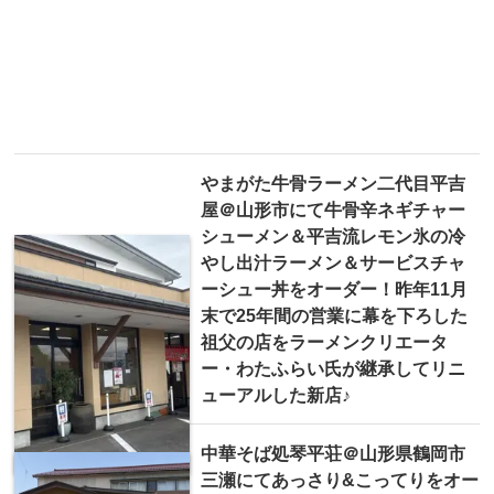
やまがた牛骨ラーメン二代目平吉
屋＠山形市にて牛骨辛ネギチャー
シューメン＆平吉流レモン氷の冷
やし出汁ラーメン＆サービスチャ
ーシュー丼をオーダー！昨年11月
末で25年間の営業に幕を下ろした
祖父の店をラーメンクリエータ
ー・わたふらい氏が継承してリニ
ューアルした新店♪
中華そば処琴平荘＠山形県鶴岡市
三瀬にてあっさり&こってりをオー