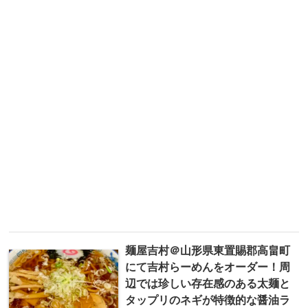
麺屋吉村＠山形県東置賜郡高畠町
にて吉村らーめんをオーダー！周
辺では珍しい存在感のある太麺と
タップリのネギが特徴的な醤油ラ