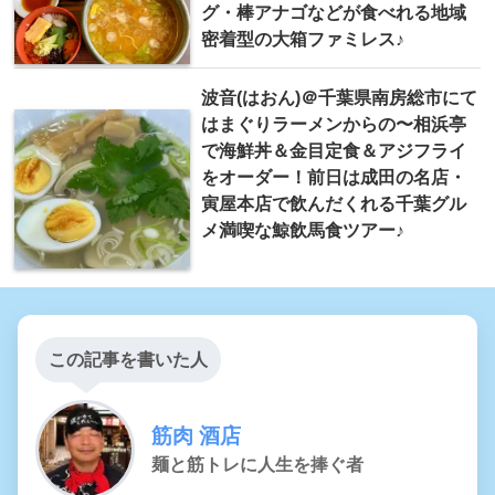
グ・棒アナゴなどが食べれる地域
密着型の大箱ファミレス♪
波音(はおん)＠千葉県南房総市にて
はまぐりラーメンからの〜相浜亭
で海鮮丼＆金目定食＆アジフライ
をオーダー！前日は成田の名店・
寅屋本店で飲んだくれる千葉グル
メ満喫な鯨飲馬食ツアー♪
この記事を書いた人
筋肉 酒店
麺と筋トレに人生を捧ぐ者