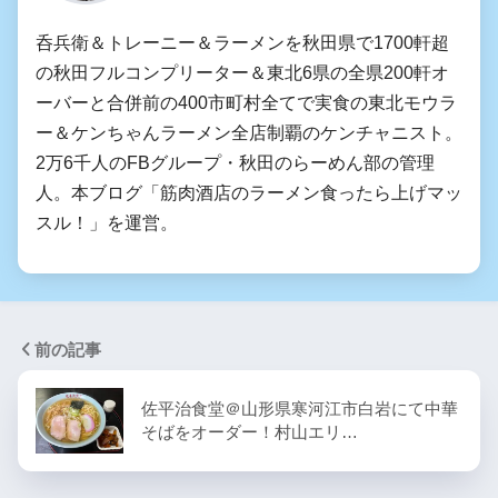
呑兵衛＆トレーニー＆ラーメンを秋田県で1700軒超
の秋田フルコンプリーター＆東北6県の全県200軒オ
ーバーと合併前の400市町村全てで実食の東北モウラ
ー＆ケンちゃんラーメン全店制覇のケンチャニスト。
2万6千人のFBグループ・秋田のらーめん部の管理
人。本ブログ「筋肉酒店のラーメン食ったら上げマッ
スル！」を運営。
前の記事
佐平治食堂＠山形県寒河江市白岩にて中華
そばをオーダー！村山エリ…