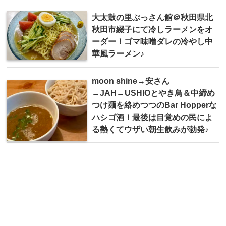
大太鼓の里ぶっさん館＠秋田県北
秋田市綴子にて冷しラーメンをオ
ーダー！ゴマ味噌ダレの冷やし中
華風ラーメン♪
moon shine→安さん
→JAH→USHIOとやき鳥＆中締め
つけ麺を絡めつつのBar Hopperな
ハシゴ酒！最後は目覚めの民によ
る熱くてウザい朝生飲みが勃発♪