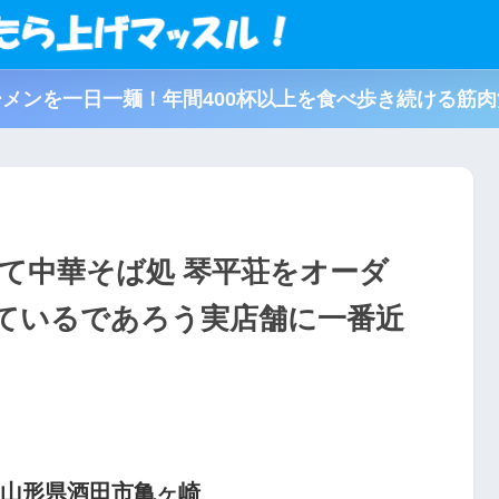
メンを一日一麺！年間400杯以上を食べ歩き続ける筋
て中華そば処 琴平荘をオーダ
ているであろう実店舗に一番近
@山形県酒田市亀ヶ崎