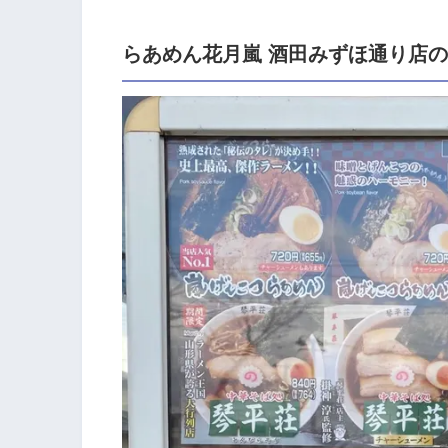
らあめん花月嵐 酒田みずほ通り店