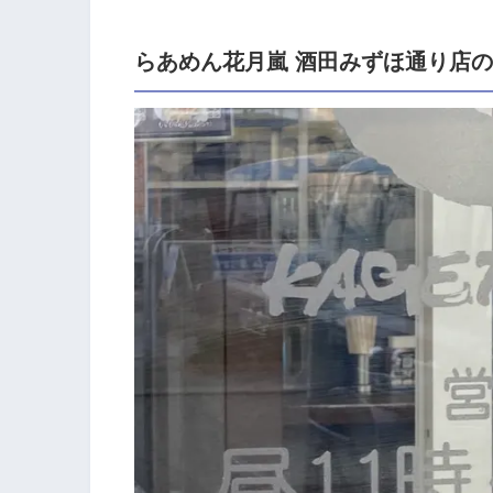
らあめん花月嵐 酒田みずほ通り店