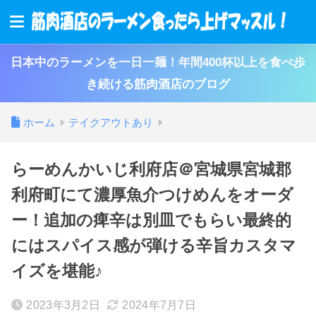
日本中のラーメンを一日一麺！年間400杯以上を食べ歩
き続ける筋肉酒店のブログ
ホーム
テイクアウトあり
らーめんかいじ利府店＠宮城県宮城郡
利府町にて濃厚魚介つけめんをオーダ
ー！追加の痺辛は別皿でもらい最終的
にはスパイス感が弾ける辛旨カスタマ
イズを堪能♪
2023年3月2日
2024年7月7日