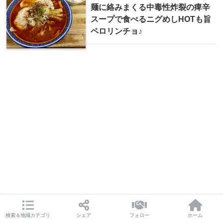
麺に絡みまくる中毒性炸裂の痺辛
スープで食べるニグめしHOTも旨
ペロリンチョ♪
検索＆地域カテゴリ
シェア
フォロー
ホーム