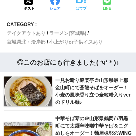
ポスト
シェア
はてブ
LINE
CATEGORY :
テイクアウトあり
ラーメン(宮城県)
宮城県北・沿岸部
小上がりor子供イスあり
◎このお店にも行きました( ‘ч‘＊)↓
一見お断り聚楽亭＠山形県最上郡
金山町にて蒼龍そばをオーダー！
小麦の風味香り立つ全粒粉入りver
のドリル麺♪
中華そば 琴の＠山形県鶴岡市羽黒
町にて太麺辛味噌中華そば＆ニグ
めしをオーダー！麺屋棣鄂のWING