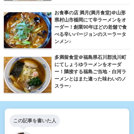
お食事の店 満月(満月食堂)＠山形
県村山市楯岡にて辛ラーメンをオ
ーダー！創業90年ほどの老舗で食
べる辛いバージョンのスーラータ
ンメン♪
多満留食堂＠福島県石川郡浅川町
にてしょうゆラーメンをオーダ
ー！隣接する福島ご当地・白河ラ
ーメンとはまた違った味わいのノ
スラー♪
この記事を書いた人