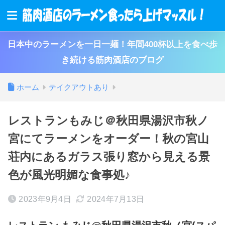
日本中のラーメンを一日一麺！年間400杯以上を食べ歩
き続ける筋肉酒店のブログ
ホーム
テイクアウトあり
レストランもみじ＠秋田県湯沢市秋ノ
宮にてラーメンをオーダー！秋の宮山
荘内にあるガラス張り窓から見える景
色が風光明媚な食事処♪
2023年9月4日
2024年7月13日