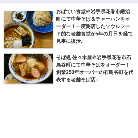
おばてい食堂＠岩手県花巻市鍛治
町にて中華そば＆チャーハンをオ
ーダー！一度閉店したソウルフー
ド的な老舗食堂が5年の月日を経て
見事に復活♪
そば処 佐々木屋＠岩手県花巻市石
鳥谷町にて中華そばをオーダー！
創業250年オーバーの石鳥谷町を代
表する老舗そば店♪