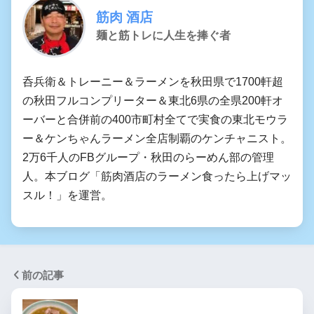
筋肉 酒店
麺と筋トレに人生を捧ぐ者
呑兵衛＆トレーニー＆ラーメンを秋田県で1700軒超
の秋田フルコンプリーター＆東北6県の全県200軒オ
ーバーと合併前の400市町村全てで実食の東北モウラ
ー＆ケンちゃんラーメン全店制覇のケンチャニスト。
2万6千人のFBグループ・秋田のらーめん部の管理
人。本ブログ「筋肉酒店のラーメン食ったら上げマッ
スル！」を運営。
前の記事