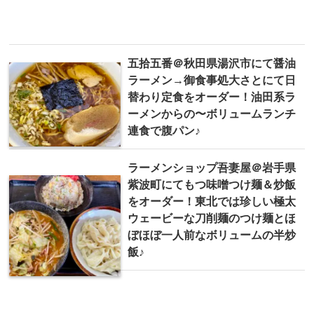
五拾五番＠秋田県湯沢市にて醤油
ラーメン→御食事処大さとにて日
替わり定食をオーダー！油田系ラ
ーメンからの〜ボリュームランチ
連食で腹パン♪
ラーメンショップ吾妻屋＠ 岩手県
紫波町にてもつ味噌つけ麺＆炒飯
をオーダー！東北では珍しい極太
ウェービーな刀削麺のつけ麺とほ
ぼほぼ一人前なボリュームの半炒
飯♪