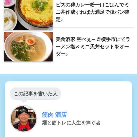
ビスの稗カレー粉一口ごはんでミ
ニ丼作成すれば大満足で腹パン確
定♪
美食酒家 空べぇ～＠横手市にてラ
ーメン塩＆ミニ天丼セットをオー
ダー♪
この記事を書いた人
筋肉 酒店
麺と筋トレに人生を捧ぐ者