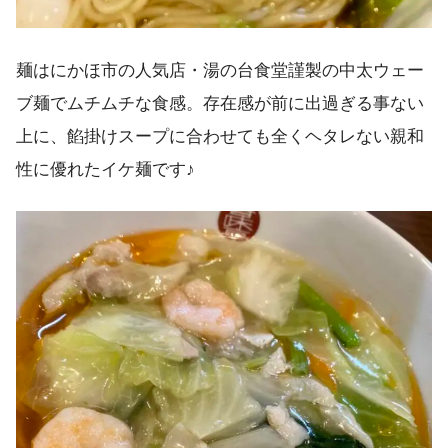
麺はにかほ市の人気店・湯の台食堂謹製の中太ウェー
ブ麺でムチムチな食感。存在感が前に出過ぎる事ない
上に、餡掛けスープに合わせても全くヘタレない親和
性に優れたイケ麺です♪