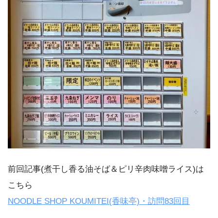
前回記事(煮干し香る油そば＆ピリ辛肉味噌ライス)は
こちら
NOODLE SHOP KOUMITEI(香味亭)・訪問83回目