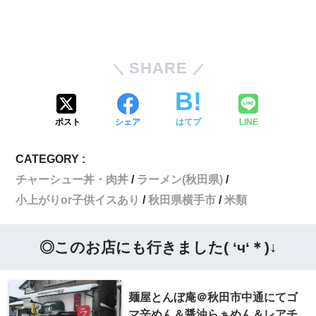
SHARE
ポスト
シェア
はてブ
LINE
CATEGORY :
チャーシュー丼・肉丼
ラーメン(秋田県)
小上がりor子供イスあり
秋田県横手市
米類
◎このお店にも行きました( ‘ч‘＊)↓
麺屋とんぼ庵＠秋田市中通にてゴ
マ辛めん＆醤油らぁめん＆レアチ