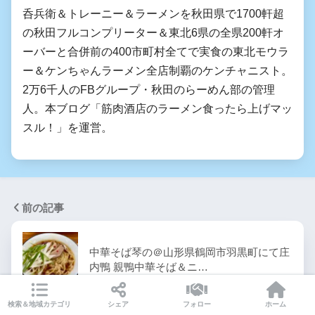
呑兵衛＆トレーニー＆ラーメンを秋田県で1700軒超
の秋田フルコンプリーター＆東北6県の全県200軒オ
ーバーと合併前の400市町村全てで実食の東北モウラ
ー＆ケンちゃんラーメン全店制覇のケンチャニスト。
2万6千人のFBグループ・秋田のらーめん部の管理
人。本ブログ「筋肉酒店のラーメン食ったら上げマッ
スル！」を運営。
前の記事
中華そば 琴の＠山形県鶴岡市羽黒町にて庄
内鴨 親鴨中華そば＆ニ…
検索＆地域カテゴリ
シェア
フォロー
ホーム