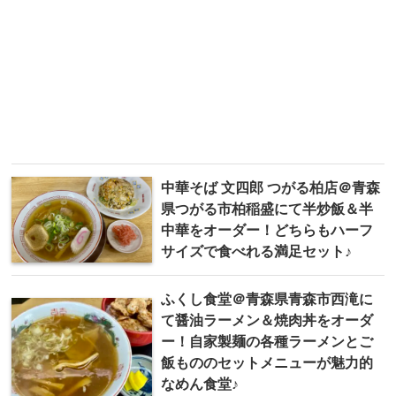
中華そば 文四郎 つがる柏店＠青森
県つがる市柏稲盛にて半炒飯＆半
中華をオーダー！どちらもハーフ
サイズで食べれる満足セット♪
ふくし食堂＠青森県青森市西滝に
て醤油ラーメン＆焼肉丼をオーダ
ー！自家製麺の各種ラーメンとご
飯もののセットメニューが魅力的
なめん食堂♪