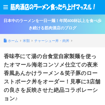
日本中のラーメンを一日一麺！年間400杯以上を食べ歩
き続ける筋肉酒店のブログ
ホーム
米類
チャーシュー丼・肉丼
香味亭にて湯の台食堂自家製麺を使っ
たオマール海老コンソメ仕立ての夜来
香風あんかけラーメン＆笑子豚のロー
ストポーク丼をオーダー！見事に3店舗
の良さを反映させた絶品コラボレーシ
ョン♪