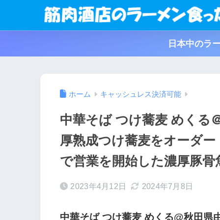
日本中のラー
ホーム
キャッシュレス決済可能
中華そば つけ蕎麦 めくる
厚熟成つけ蕎麦をオーダー
で営業を開始した濃厚豚骨
2023年4月12日
2024年7月8日
中華そば つけ蕎麦 めくる@秋田県