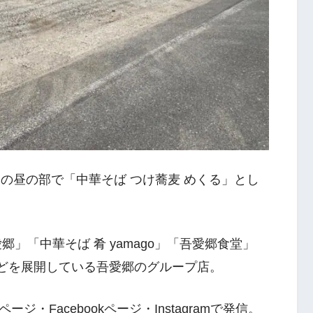
郷」の昼の部で「中華そば つけ蕎麦 めくる」とし
」「中華そば 肴 yamago」「吾愛郷食堂」
た」などを展開している吾愛郷のグループ店。
・Facebookページ・Instagramで発信。