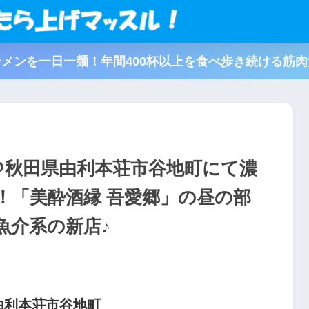
メンを一日一麺！年間400杯以上を食べ歩き続ける筋
＠秋田県由利本荘市谷地町にて濃
！「美酔酒縁 吾愛郷」の昼の部
魚介系の新店♪
由利本荘市谷地町