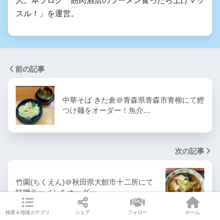
スル！」を運営。
前の記事
中華そば きた倉＠青森県青森市青柳にて鰹
つけ麺をオーダー！魚介…
次の記事
竹園(ちくえん)＠秋田県大館市十二所にて
味噌ラーメンをオーダー…
検索＆地域カテゴリ
シェア
フォロー
ホーム