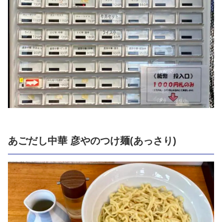
あごだし中華 彦やのつけ麺(あっさり)