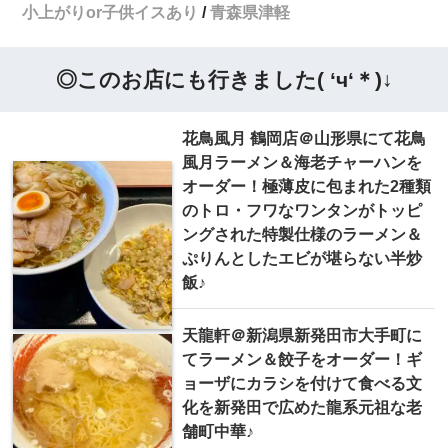
小上がりor子供イスあり
青森県津軽
◎このお店にも行きました( ‘ч‘＊)↓
花鳥風月 鶴岡店＠山形県にて花鳥
風月ラーメン＆海老チャーハンを
オーダー！極薄皮に包まれた2種類
のトロ・フワなワンタンがトッピ
ングされた特製仕様のラーメン＆
ぷりんとしたエビが堪らない半炒
飯♪
天龍軒＠新潟県新発田市大手町に
てラーメン＆餃子をオーダー！ギ
ョーザにカラシを付けて食べる文
化を新発田で広めた龍系元祖な老
舗町中華♪