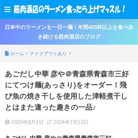
日本中のラーメンを一日一麺！年間400杯以上を食べ歩
き続ける筋肉酒店のブログ
ホーム
テイクアウトあり
あごだし中華 彦や＠青森県青森市三好
にてつけ麺(あっさり)をオーダー！飛
び魚の焼き干しを使用した津軽煮干し
とはまた違った趣きの一品♪
2023年8月2日
2024年7月12日