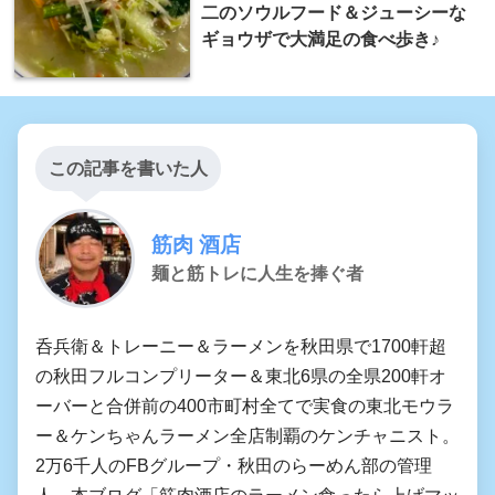
二のソウルフード＆ジューシーな
ギョウザで大満足の食べ歩き♪
この記事を書いた人
筋肉 酒店
麺と筋トレに人生を捧ぐ者
呑兵衛＆トレーニー＆ラーメンを秋田県で1700軒超
の秋田フルコンプリーター＆東北6県の全県200軒オ
ーバーと合併前の400市町村全てで実食の東北モウラ
ー＆ケンちゃんラーメン全店制覇のケンチャニスト。
2万6千人のFBグループ・秋田のらーめん部の管理
人。本ブログ「筋肉酒店のラーメン食ったら上げマッ