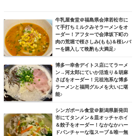
牛乳屋食堂＠福島県会津若松市に
て手打ちミルクみそラーメンをオ
ーダー！アフターで会津坂下町の
肉の荒堀で桜さしみ(もも)＆桜レバ
ーを購入して晩酌も大満足♪
博多一幸舎デイトス店にてラーメ
ン→河太郎にていか活造り＆胡麻
さばをオーダー！元祖泡系な博多
ラーメンと福岡グルメを大いに堪
能♪
シンガポール食堂＠新潟県新発田
市にてタンメン＆皿オッチャホイ
＆餃子をオーダー！なかなかハー
ドパンチャーな塩スープ＆唯一無