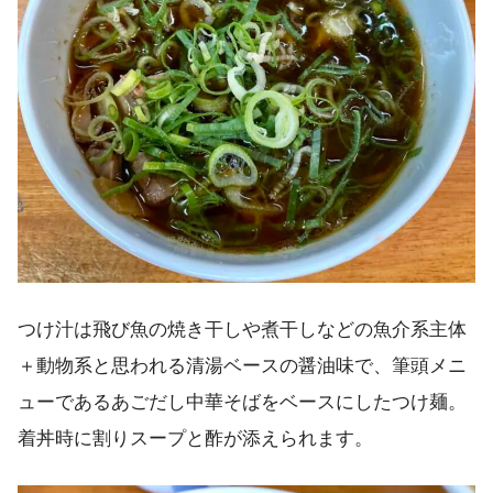
つけ汁は飛び魚の焼き干しや煮干しなどの魚介系主体
＋動物系と思われる清湯ベースの醤油味で、筆頭メニ
ューであるあごだし中華そばをベースにしたつけ麺。
着丼時に割りスープと酢が添えられます。