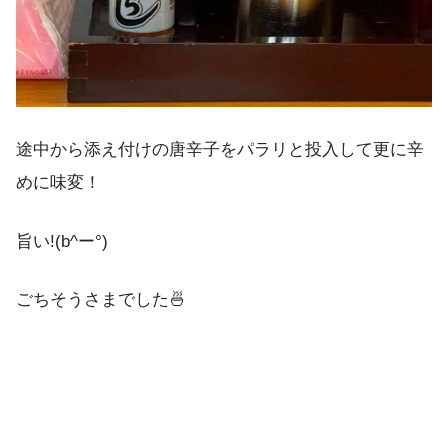
途中から添え付けの唐辛子をパラリと投入して更に辛
めに味変！
旨い!(b^ー°)
ごちそうさまでした🍜