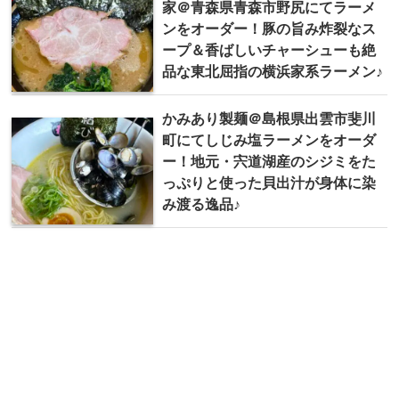
家＠青森県青森市野尻にてラーメ
ンをオーダー！豚の旨み炸裂なス
ープ＆香ばしいチャーシューも絶
品な東北屈指の横浜家系ラーメン♪
かみあり製麺＠島根県出雲市斐川
町にてしじみ塩ラーメンをオーダ
ー！地元・宍道湖産のシジミをた
っぷりと使った貝出汁が身体に染
み渡る逸品♪