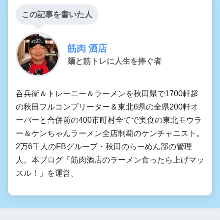
この記事を書いた人
筋肉 酒店
麺と筋トレに人生を捧ぐ者
呑兵衛＆トレーニー＆ラーメンを秋田県で1700軒超
の秋田フルコンプリーター＆東北6県の全県200軒オ
ーバーと合併前の400市町村全てで実食の東北モウラ
ー＆ケンちゃんラーメン全店制覇のケンチャニスト。
2万6千人のFBグループ・秋田のらーめん部の管理
人。本ブログ「筋肉酒店のラーメン食ったら上げマッ
スル！」を運営。