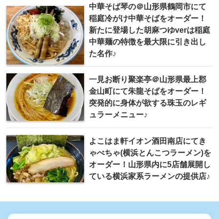
中華そば 琴の＠山形県鶴岡市にて
稲庭冷がけ中華そばをオーダー！
新たに登場した胡麻つゆverは稲庭
中華麺の特徴を最大限に引き出し
た名作♪
一見お断り聚楽亭＠山形県最上郡
金山町にて朱龍そばをオーダー！
突発的に身体が欲する珠玉のレギ
ュラーメニュー♪
よこはま軒イオン酒田南店にてき
ゃべちゃ(横浜とんこつラーメン)を
オーダー！山形県内に5店舗展開し
ている横浜家系ラーメンの提供店♪