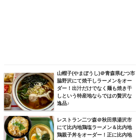
山帽子(やまぼうし)＠青森県むつ市
脇野沢にて焼干しラーメンをオー
ダー！出汁だけでなく麺も焼き干
しという特産地ならではの贅沢な
逸品♪
レストラン二ツ森＠秋田県湯沢市
にて比内地鶏塩ラーメン＆比内地
鶏親子丼をオーダー！正に比内地