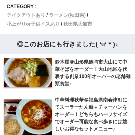
CATEGORY :
テイクアウトあり
ラーメン(秋田県)
小上がりor子供イスあり
秋田県大館市
◎このお店にも行きました( ‘ч‘＊)↓
鈴木屋＠山形県鶴岡市大山にて中
華そばをオーダー！大山地区を代
表する創業100年オーバーの老舗麺
類食堂♪
中華料理秋華＠福島県南会津町に
てスーラーたん麺＋チャーハンを
オーダー！どちらもハーフサイズ
でオーダー可能な食べ歩きには嬉
しいお得なセットメニュー♪