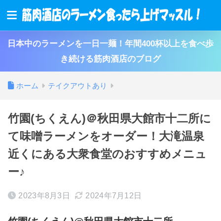
日本中のラーメンを一日一麺！年間400杯以上を食べ歩
き続ける筋肉酒店のブログ
ホーム
テイクアウトあり
竹園(ちくえん)＠秋田県大館市十二所に
て味噌ラーメンをオーダー！大滝温泉
近くにある大衆食堂のおすすめメニュ
ー♪
2023年8月3日
2024年7月12日