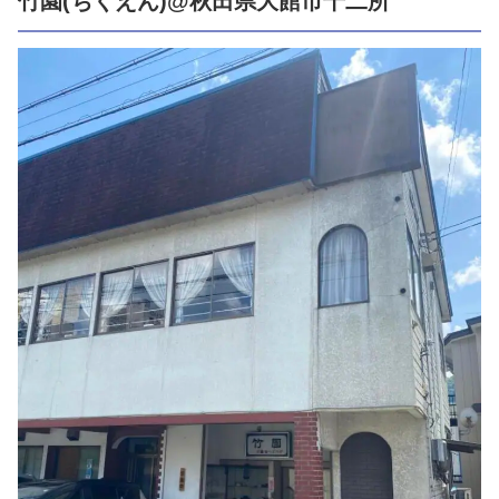
竹園(ちくえん)@秋田県大館市十二所