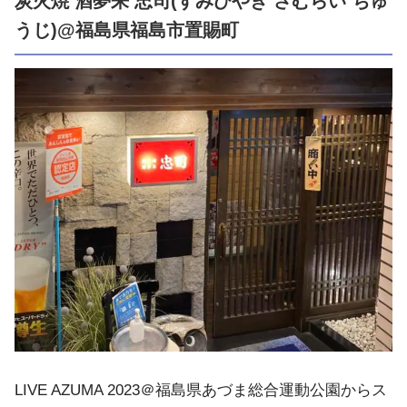
炭火焼 酒夢来 忠司 (すみびやき さむらい ちゅ
うじ)@福島県福島市置賜町
LIVE AZUMA 2023＠福島県あづま総合運動公園からス