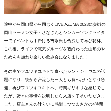
途中から岡山県から同じくLIVE AZUMA 2023に参戦の
岡山ラーメン女子・さなさんとシンガーソングライタ
ーでイベントも手掛ける吉永氏も合流して再び乾杯。
この後、ライブで電気グルーヴを観終わった山形のや
ためんも加わり楽しい飲み会になりました！
その中でフユツキユキトで食べたシン・ショウユの話
題になり、後から合流した三人とも食べたいとなり急
遽、再びフユツキユキトへ。時間ギリギリな感じでし
たが、諸々の事情を説明したら入店を了承いただきま
した。店主さんの計らいに感謝しつつまさかの4時間