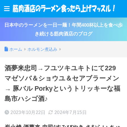
日本中のラーメンを一日一麺！年間400杯以上を食べ歩
き続ける筋肉酒店のブログ
ホーム
ホルモン煮込み
酒夢来忠司→フユツキユキトにて229
マゼソバ＆ショウユ＆セアブラーメン
→ 豚バル Porkyというトリッキーな福
島市ハシゴ酒♪
2023年10月22日
2024年7月15日