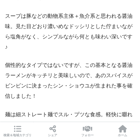
スープは豚などの動物系主体＋魚介系と思われる醤油
味。見た目どおり濃いめなドッシリとした佇まいなが
ら塩角がなく、シンプルながら何とも味わい深いです
♪
個性的なタイプではないですが、この基本となる醤油
ラーメンがキッチリと美味しいので、あのスパイスが
ビンビンに決まったシン・ショウユが生まれた事を確
信しました！
麺は細ストレート麺でスル・プツな食感。軽快に啜れ
る歯切れの良い麺です♪
検索＆地域カテゴリ
シェア
フォロー
ホーム