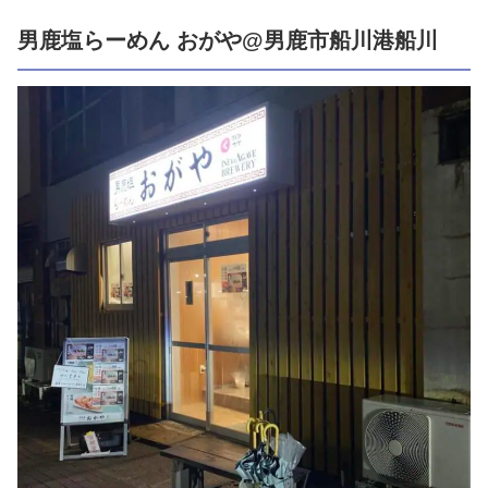
男鹿塩らーめん おがや@男鹿市船川港船川