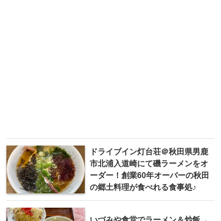
ドライブイン灯台荘＠秋田県男鹿
市北浦入道崎にて磯ラーメンをオ
ーダー！創業60年オーバーの秋田
の郷土料理が食べれる食事処♪
いづみや食堂でラーメン＆炒飯→