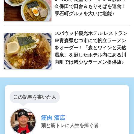
久保田で田舎＆もりそばを連食！
雫石町グルメを大いに堪能♪
スパウッド観光ホテル レストラン
＠青森県むつ市にて帆立ラーメン
をオーダー！「森とワインと天然
温泉」を冠したホテル内にある川
内町では稀少なラーメン提供店♪
この記事を書いた人
筋肉 酒店
麺と筋トレに人生を捧ぐ者