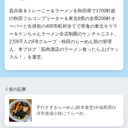
呑兵衛＆トレーニー＆ラーメンを秋田県で1700軒超
の秋田フルコンプリーター＆東北6県の全県200軒オ
ーバーと合併前の400市町村全てで実食の東北モウラ
ー＆ケンちゃんラーメン全店制覇のケンチャニスト。
2万6千人のFBグループ・秋田のらーめん部の管理
人。本ブログ「筋肉酒店のラーメン食ったら上げマッ
スル！」を運営。
前の記事
手打すずきらーめん(鈴木食堂)＠福島県白
河市道場小路にてらーめ…