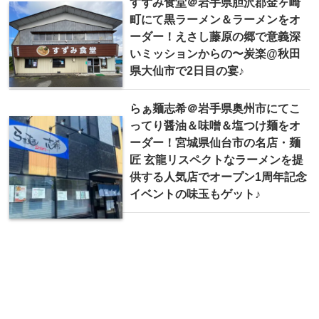
すずみ食堂＠岩手県胆沢郡金ヶ崎
町にて黒ラーメン＆ラーメンをオ
ーダー！えさし藤原の郷で意義深
いミッションからの〜炭楽@秋田
県大仙市で2日目の宴♪
らぁ麺志希＠岩手県奥州市にてこ
ってり醤油＆味噌＆塩つけ麺をオ
ーダー！宮城県仙台市の名店・麺
匠 玄龍リスペクトなラーメンを提
供する人気店でオープン1周年記念
イベントの味玉もゲット♪