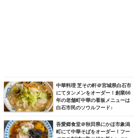
中華料理 芝その軒＠宮城県白石市
にてタンメンをオーダー！創業66
年の老舗町中華の看板メニューは
白石市民のソウルフード♪
吾愛郷食堂＠秋田県にかほ市象潟
町にて中華そばをオーダー！フー