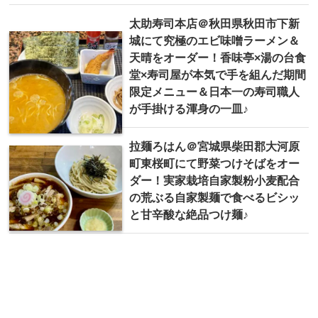
太助寿司本店＠秋田県秋田市下新
城にて究極のエビ味噌ラーメン＆
天晴をオーダー！香味亭×湯の台食
堂×寿司屋が本気で手を組んだ期間
限定メニュー＆日本一の寿司職人
が手掛ける渾身の一皿♪
拉麺ろはん＠宮城県柴田郡大河原
町東桜町にて野菜つけそばをオー
ダー！実家栽培自家製粉小麦配合
の荒ぶる自家製麺で食べるビシッ
と甘辛酸な絶品つけ麺♪