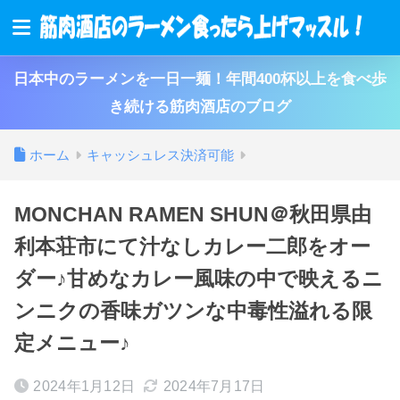
日本中のラーメンを一日一麺！年間400杯以上を食べ歩
き続ける筋肉酒店のブログ
ホーム
キャッシュレス決済可能
MONCHAN RAMEN SHUN＠秋田県由
利本荘市にて汁なしカレー二郎をオー
ダー♪甘めなカレー風味の中で映えるニ
ンニクの香味ガツンな中毒性溢れる限
定メニュー♪
2024年1月12日
2024年7月17日