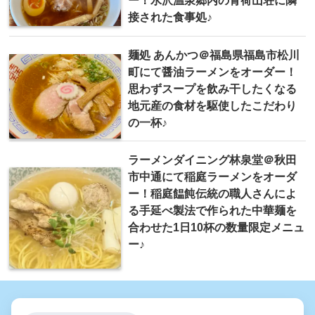
ー！水沢温泉郷内の青荷山荘に隣
接された食事処♪
麺処 あんかつ＠福島県福島市松川
町にて醤油ラーメンをオーダー！
思わずスープを飲み干したくなる
地元産の食材を駆使したこだわり
の一杯♪
ラーメンダイニング林泉堂＠秋田
市中通にて稲庭ラーメンをオーダ
ー！稲庭饂飩伝統の職人さんによ
る手延べ製法で作られた中華麺を
合わせた1日10杯の数量限定メニュ
ー♪