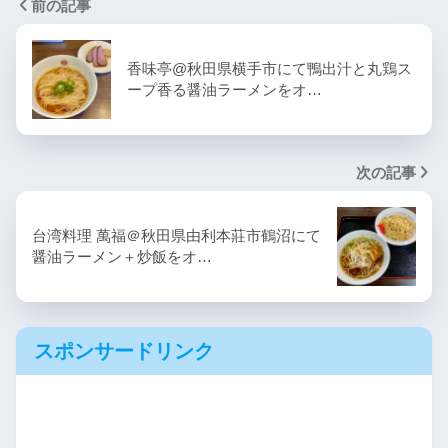
前の記事
香味亭@秋田県横手市にて鴨出汁と丸鶏ス
ープ香る醤油ラーメンをオ…
次の記事
台湾料理 萬福＠秋田県由利本莊市鶴沼にて
醤油ラーメン＋炒飯をオ…
スポンサードリンク