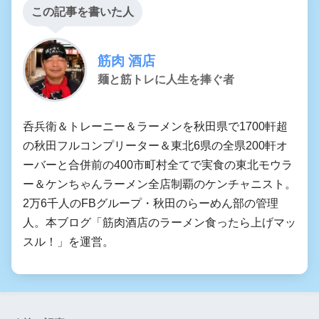
この記事を書いた人
筋肉 酒店
麺と筋トレに人生を捧ぐ者
呑兵衛＆トレーニー＆ラーメンを秋田県で1700軒超
の秋田フルコンプリーター＆東北6県の全県200軒オ
ーバーと合併前の400市町村全てで実食の東北モウラ
ー＆ケンちゃんラーメン全店制覇のケンチャニスト。
2万6千人のFBグループ・秋田のらーめん部の管理
人。本ブログ「筋肉酒店のラーメン食ったら上げマッ
スル！」を運営。