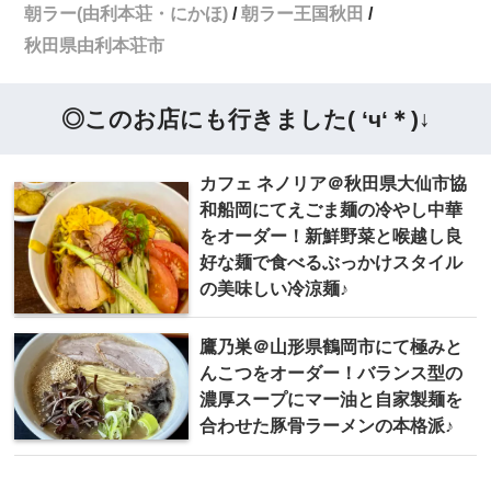
朝ラー(由利本荘・にかほ)
朝ラー王国秋田
秋田県由利本荘市
◎このお店にも行きました( ‘ч‘＊)↓
カフェ ネノリア＠秋田県大仙市協
和船岡にてえごま麺の冷やし中華
をオーダー！新鮮野菜と喉越し良
好な麺で食べるぶっかけスタイル
の美味しい冷涼麺♪
鷹乃巣＠山形県鶴岡市にて極みと
んこつをオーダー！バランス型の
濃厚スープにマー油と自家製麺を
合わせた豚骨ラーメンの本格派♪