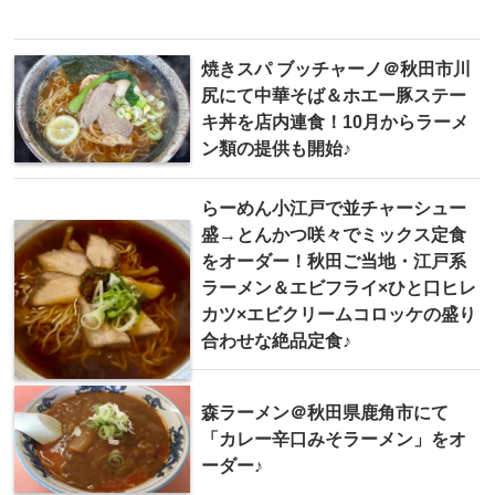
焼きスパ ブッチャーノ＠秋田市川
尻にて中華そば＆ホエー豚ステー
キ丼を店内連食！10月からラーメ
ン類の提供も開始♪
らーめん小江戸で並チャーシュー
盛→とんかつ咲々でミックス定食
をオーダー！秋田ご当地・江戸系
ラーメン＆エビフライ×ひと口ヒレ
カツ×エビクリームコロッケの盛り
合わせな絶品定食♪
森ラーメン＠秋田県鹿角市にて
「カレー辛口みそラーメン」をオ
ーダー♪