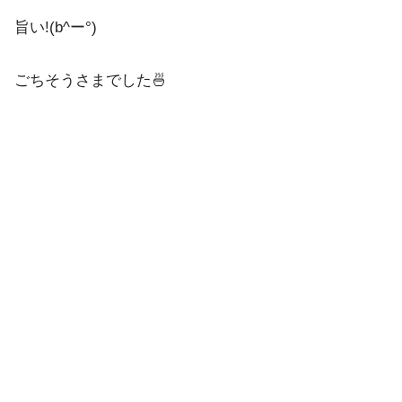
旨い!(b^ー°)
ごちそうさまでした🍜