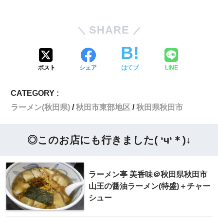
SHARE
ポスト
シェア
はてブ
LINE
CATEGORY :
ラーメン(秋田県)
秋田市東部地区
秋田県秋田市
◎このお店にも行きました( ‘ч‘＊)↓
ラーメン亭 美香味＠秋田県秋田市
山王の醤油ラーメン(特盛)＋チャー
シュー