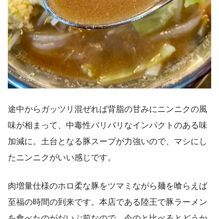
途中からガッツリ混ぜれば背脂の甘みにニンニクの風
味が相まって、中毒性バリバリなインパクトのある味
加減に。土台となる豚スープが力強いので、マシにし
たニンニクがいい感じです。
肉増量仕様のホロ柔な豚をツマミながら麺を喰らえば
至福の時間の到来です。本店である陸王で豚ラーメン
を食べたのがだいぶ前なので、今のと比べるとどうか