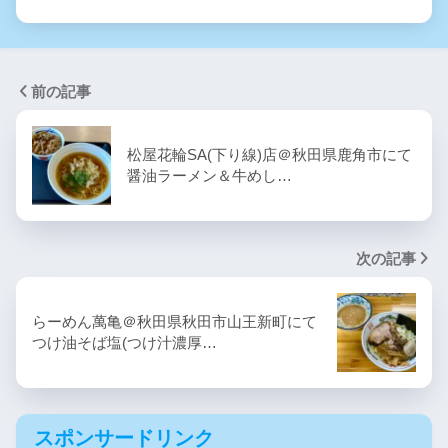
前の記事
松屋花輪SA(下り線)店＠秋田県鹿角市にて
醤油ラーメン＆牛めし…
次の記事
らーめん萬亀＠秋田県秋田市山王新町にて
つけ油そば塩(つけ汁濃厚…
スポンサードリンク