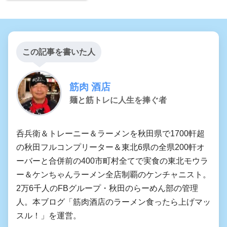
この記事を書いた人
筋肉 酒店
麺と筋トレに人生を捧ぐ者
呑兵衛＆トレーニー＆ラーメンを秋田県で1700軒超
の秋田フルコンプリーター＆東北6県の全県200軒オ
ーバーと合併前の400市町村全てで実食の東北モウラ
ー＆ケンちゃんラーメン全店制覇のケンチャニスト。
2万6千人のFBグループ・秋田のらーめん部の管理
人。本ブログ「筋肉酒店のラーメン食ったら上げマッ
スル！」を運営。