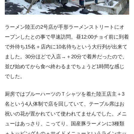
ラーメン陸王の2号店が手形ラーメンストリートにオ
ープンしたとの事で早速訪問。昼12:00チョイ前に到着
で外待ち15名＋店内に10名待ちという大行列が出来て
ました。30分ほどで入店→＋20分で着丼だったので、
並び始めてから食べ終わるまでちょうど1時間な感じ
でした。
厨房ではブルーハーツのＴシャツを着た陸王店主＋3
名という4人体制で店を回していて、テーブル席はお
祝いの花が置かれていて使われてませんでした。メニ
ューはあっさり、こってり、国産豚ラーメンに3種類
＋トッピングもの＋サイドメニューというラインナッ