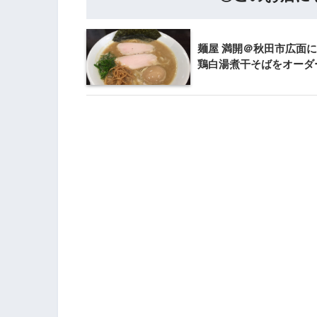
麺屋 満開＠秋田市広面
鶏白湯煮干そばをオーダ