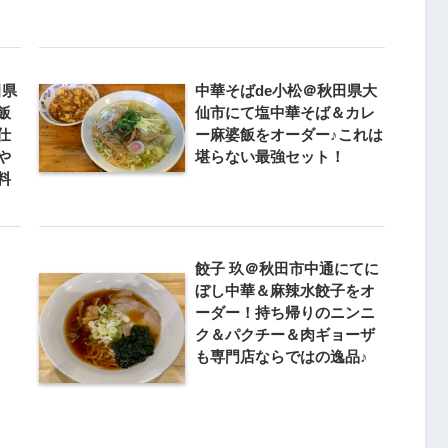
田県
中華そばde小松＠秋田県大
飯
仙市にて塩中華そば＆カレ
仕
ー麻婆飯をオーダー♪これは
や
堪らない最強セット！
料
餃子 玖＠秋田市中通にてに
ぼし中華＆麻辣水餃子をオ
ーダー！持ち帰りのニンニ
ク＆パクチー＆肉ギョーザ
も専門店ならではの逸品♪