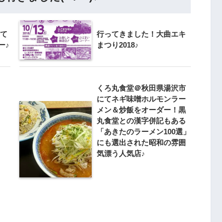
にて
行ってきました！大曲エキ
ー♪
まつり2018♪
くろ丸食堂＠秋田県湯沢市
にてネギ味噌ホルモンラー
メン＆炒飯をオーダー！黒
丸食堂との漢字併記もある
「あきたのラーメン100選」
にも選出された昭和の雰囲
気漂う人気店♪