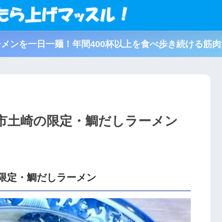
メンを一日一麺！年間400杯以上を食べ歩き続ける筋
市土崎の限定・鯛だしラーメン
限定・鯛だしラーメン