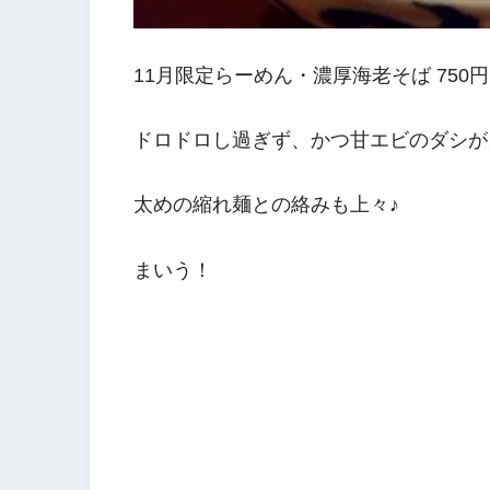
11月限定らーめん・濃厚海老そば 750円
ドロドロし過ぎず、かつ甘エビのダシが
太めの縮れ麺との絡みも上々♪
まいう！