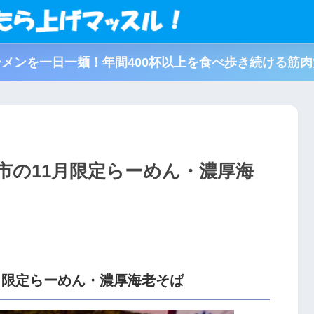
メンを一日一麺！年間400杯以上を食べ歩き続ける筋
市の11月限定らーめん・濃厚海
月限定らーめん・濃厚海老そば