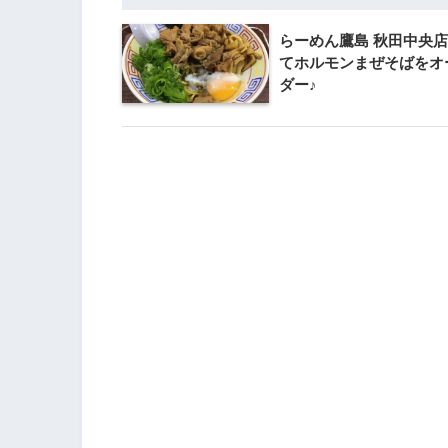
らーめん鷹島 秋田中央
てホルモンまぜそばをオ
ダー♪