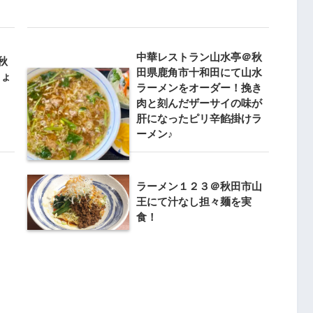
中華レストラン山水亭＠秋
秋
田県鹿角市十和田にて山水
しょ
ラーメンをオーダー！挽き
肉と刻んだザーサイの味が
肝になったピリ辛餡掛けラ
ーメン♪
ラーメン１２３＠秋田市山
王にて汁なし担々麺を実
食！