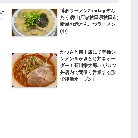
博多ラーメンZondaq(ぞん
店に
たく)割山店@秋田県秋田市)
ー
新屋の赤とんこつラーメン
(中)
かつさと横手店にて辛麺シ
ンメン＆かきとじ丼をオー
ダー！新川栄太郎Jr.がカツ
丼店内で間借り営業する形
で復活オープン♪