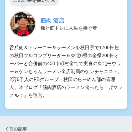
この記事を書いた人
筋肉 酒店
麺と筋トレに人生を捧ぐ者
呑兵衛＆トレーニー＆ラーメンを秋田県で1700軒超
の秋田フルコンプリーター＆東北6県の全県200軒オ
ーバーと合併前の400市町村全てで実食の東北モウラ
ー＆ケンちゃんラーメン全店制覇のケンチャニスト。
2万6千人のFBグループ・秋田のらーめん部の管理
人。本ブログ「筋肉酒店のラーメン食ったら上げマッ
スル！」を運営。
前の記事