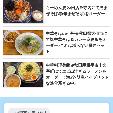
らーめん潤 秋田店＠寺内にて潤ま
ぜそば赤(辛まぜそば)をオーダー♪
中華そばde小松＠秋田県大仙市に
て塩中華そば＆カレー麻婆飯をオ
ーダー♪これは堪らない最強セッ
ト！
中華料理美蘭＠秋田県横手市十文
字町にてエビ出汁ざるラーメンを
オーダー！海老×胡麻ハイブリッド
な進化系ざる中♪