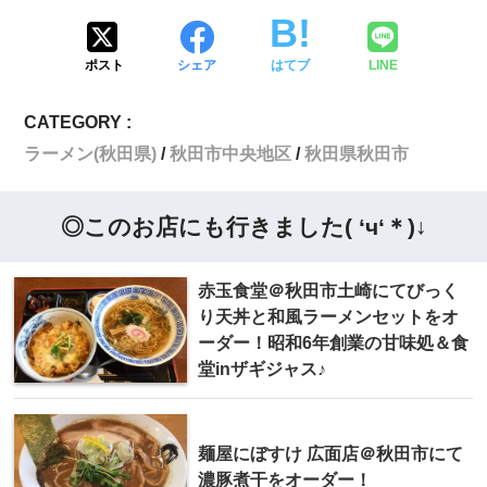
ポスト
シェア
はてブ
LINE
CATEGORY :
ラーメン(秋田県)
秋田市中央地区
秋田県秋田市
◎このお店にも行きました( ‘ч‘＊)↓
赤玉食堂＠秋田市土崎にてびっく
り天丼と和風ラーメンセットをオ
ーダー！昭和6年創業の甘味処＆食
堂inザギジャス♪
麺屋にぼすけ 広面店＠秋田市にて
濃豚煮干をオーダー！