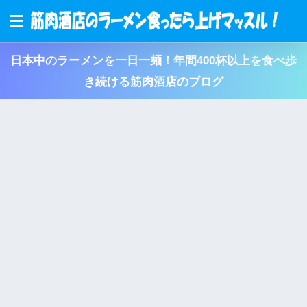
日本中のラーメンを一日一麺！年間400杯以上を食べ歩
き続ける筋肉酒店のブログ