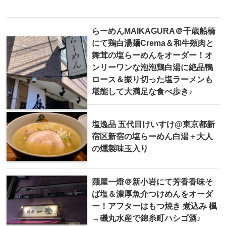
らーめんMAIKAGURA＠千歳船橋
にて鶏白湯麺Crema＆和牛頰肉と
舞茸の塩らーめんをオーダー！オ
ンリーワンな泡泡鶏白湯に絶品鴨
ロース＆振り切った塩ラーメンも
堪能して大満足な食べ歩き♪
塩逸品 五代目けいすけ@東京都新
宿区新宿の塩らーめん白湯＋大人
の燻製味玉入り
麺屋一燈＠新小岩にて芳香香味そ
ば塩＆濃厚魚介つけめんをオーダ
ー！アフターはもつ焼き 煮込み 楓
→磯丸水産で錦糸町ハシゴ酒♪