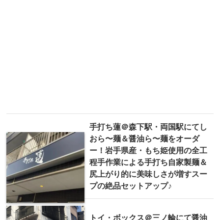
手打ち蓮＠森下駅・両国駅にてし
おら〜麺＆醤油ら〜麺をオーダ
ー！岩手県産・もち姫使用の全工
程手作業による手打ち自家製麺＆
尻上がり的に美味しさが増すスー
プの絶品セットアップ♪
トイ・ボックス＠三ノ輪にて醤油