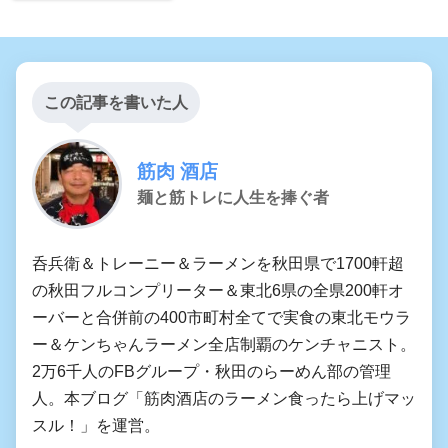
この記事を書いた人
筋肉 酒店
麺と筋トレに人生を捧ぐ者
呑兵衛＆トレーニー＆ラーメンを秋田県で1700軒超
の秋田フルコンプリーター＆東北6県の全県200軒オ
ーバーと合併前の400市町村全てで実食の東北モウラ
ー＆ケンちゃんラーメン全店制覇のケンチャニスト。
2万6千人のFBグループ・秋田のらーめん部の管理
人。本ブログ「筋肉酒店のラーメン食ったら上げマッ
スル！」を運営。