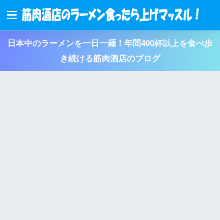
日本中のラーメンを一日一麺！年間400杯以上を食べ歩
き続ける筋肉酒店のブログ