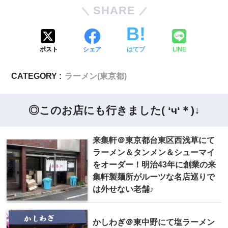
SHARE
ポスト
シェア
はてブ
LINE
CATEGORY :
ラーメン(東京都)
◎このお店にも行きました( ‘ч‘＊)↓
来集軒＠東京都台東区西浅草にて
ラーメン＆タンメン＆シューマイ
をオーダー！明治43年に創業の来
集軒製麺所がルーツな名店巡りで
は外せない老舗♪
かしわぎ＠東中野にて塩ラーメン