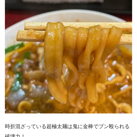
時折混ざっている超極太麺は鬼に金棒でブン殴られる
破壊力！