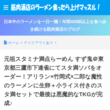
日本中のラーメンを一日一麺！年間400杯以上を食べ歩
き続ける筋肉酒店のブログ
ホーム
テイクアウトあり
元祖スタミナ満点らーめん すず鬼＠東
京都三鷹市下連雀にてスタ満ソバをオ
ーダー！アリラン×竹岡式×二郎な魔性
のラーメンに生卵＋小ライス付きのス
タ満セットで最後は悪魔的なTKGが完
成♪