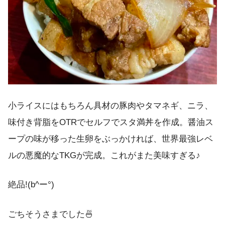
小ライスにはもちろん具材の豚肉やタマネギ、ニラ、
味付き背脂をOTRでセルフでスタ満丼を作成。醤油ス
ープの味が移った生卵をぶっかければ、世界最強レベ
ルの悪魔的なTKGが完成。これがまた美味すぎる♪
絶品!(b^ー°)
ごちそうさまでした🍜