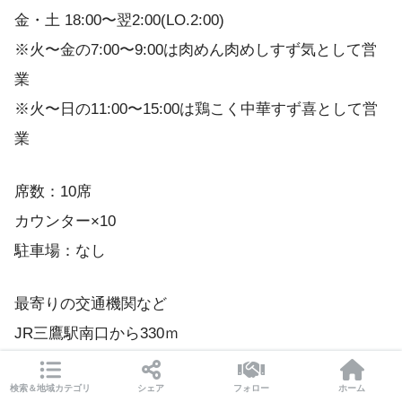
金・土 18:00〜翌2:00(LO.2:00)
※火〜金の7:00〜9:00は肉めん肉めしすず気として営
業
※火〜日の11:00〜15:00は鶏こく中華すず喜として営
業
席数：10席
カウンター×10
駐車場：なし
最寄りの交通機関など
JR三鷹駅南口から330ｍ
バス停→本町通りから190ｍ
検索＆地域カテゴリ
シェア
フォロー
ホーム