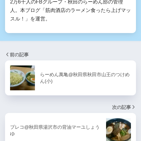
2万6千人のFBグループ・秋田のらーめん部の管理
人。本ブログ「筋肉酒店のラーメン食ったら上げマッ
スル！」を運営。
前の記事
らーめん萬亀@秋田県秋田市山王のつけめ
ん(小)
次の記事
プレコ@秋田県湯沢市の背油マーユしょう
ゆ