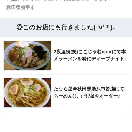
秋田県横手市
◎このお店にも行きました( ‘ч‘＊)↓
2夜連続(笑)ここじゃむoserにて本
〆ラーメンを肴にディープナイト♪
たむら屋＠秋田県湯沢市皆瀬にて
らーめん(しょう油)をオーダー♪