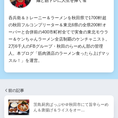
麺と筋トレに人生を捧ぐ者
呑兵衛＆トレーニー＆ラーメンを秋田県で1700軒超
の秋田フルコンプリーター＆東北6県の全県200軒オ
ーバーと合併前の400市町村全てで実食の東北モウラ
ー＆ケンちゃんラーメン全店制覇のケンチャニスト。
2万6千人のFBグループ・秋田のらーめん部の管理
人。本ブログ「筋肉酒店のラーメン食ったら上げマッ
スル！」を運営。
前の記事
茨島厨房ぱっぷや＠秋田市にて旨辛らーめ
ん＆唐揚げ＆ライスをオー…