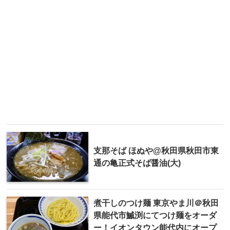
支那そば ほぬや@秋田県秋田市東
通の亀正式そば醤油(大)
煮干しのつけ麺 東京 やま川＠秋田
県能代市鰄渕にてつけ麺をオーダ
ー！イオンタウン能代内にオープ