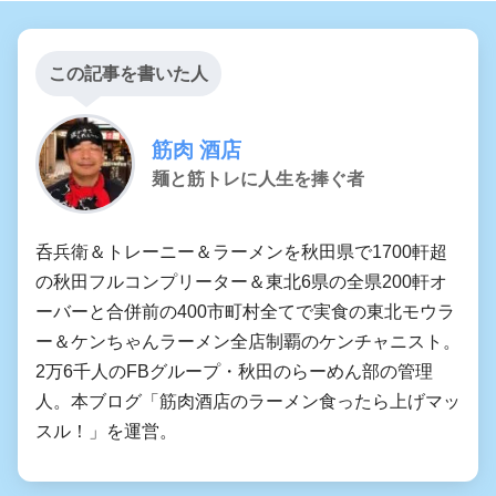
この記事を書いた人
筋肉 酒店
麺と筋トレに人生を捧ぐ者
呑兵衛＆トレーニー＆ラーメンを秋田県で1700軒超
の秋田フルコンプリーター＆東北6県の全県200軒オ
ーバーと合併前の400市町村全てで実食の東北モウラ
ー＆ケンちゃんラーメン全店制覇のケンチャニスト。
2万6千人のFBグループ・秋田のらーめん部の管理
人。本ブログ「筋肉酒店のラーメン食ったら上げマッ
スル！」を運営。