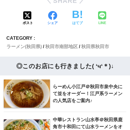
SHARE
ポスト
シェア
はてブ
LINE
CATEGORY :
ラーメン(秋田県)
秋田市南部地区
秋田県秋田市
◎このお店にも行きました( ‘ч‘＊)↓
らーめん小江戸＠秋田市泉中央に
て並をオーダー！江戸系ラーメン
の人気店をご案内♪
中華レストラン山水亭＠秋田県鹿
角市十和田にて山水ラーメンをオ