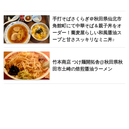
手打そばさくらぎ＠秋田県仙北市
角館町にて中華そば＆親子丼をオ
ーダー！蕎麦屋らしい和風醤油ス
ープと甘さスッキリなミニ丼♪
竹本商店 つけ麺開拓舎@秋田県秋
田市土崎の焙煎醤油ラーメン