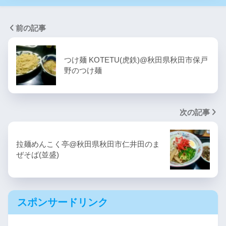
前の記事
つけ麺 KOTETU(虎鉄)@秋田県秋田市保戸
野のつけ麺
次の記事
拉麺めんこく亭@秋田県秋田市仁井田のま
ぜそば(並盛)
スポンサードリンク