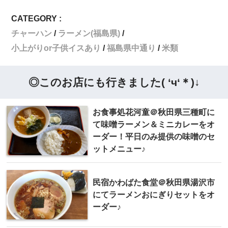
CATEGORY :
チャーハン
ラーメン(福島県)
小上がりor子供イスあり
福島県中通り
米類
◎このお店にも行きました( ‘ч‘＊)↓
お食事処花河童＠秋田県三種町に
て味噌ラーメン＆ミニカレーをオ
ーダー！平日のみ提供の味噌のセ
ットメニュー♪
民宿かわばた食堂＠秋田県湯沢市
にてラーメンおにぎりセットをオ
ーダー♪