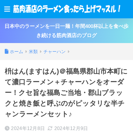
日本中のラーメンを一日一麺！年間400杯以上を食べ歩
き続ける筋肉酒店のブログ
ホーム
米類
チャーハン
枡はん(ますはん)＠福島県郡山市本町に
て濃口ラーメン＋チャーハンをオーダ
ー！クセ旨な福島ご当地・郡山ブラッ
クと焼き飯と呼ぶのがピッタリな半チ
ャンラーメンセット♪
2024年12月8日
2024年12月9日