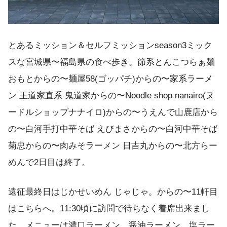
とあるミッション＆セルフミッションseason3ミック
スな宮城県〜福島県の食べ歩き。節系とんこつらぁ麺
おもとからの〜麺屋58(ゴッパチ)からの〜家系ラーメ
ン 王道家直系 鬼道家からの〜Noodle shop nanairo(ヌ
ードルショップナナイロ)からの〜うえんで山鹿店から
の〜白河手打中華そば えびまさからの〜白河中華そば
菊忠からの〜肉みそラーメン 日吉丸からの〜北方らー
めんで2日目は終了。
遠征最終日はじかせいめん じゃじゃ。からの〜11軒目
はこちらへ。11:30頃に訪問で待ちなく着席出来まし
た。メニューは濃口ラーメン、醤油ラーメン、塩ラー