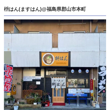
枡はん(ますはん)@福島県郡山市本町