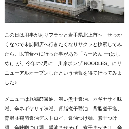
この日は用事がありフラッと岩手県北上市へ。せっか
くなので未訪問店へ行きたくなりサクッと検索してみ
たら、以前食べに行った事がある「らーめん 一(はじ
め)」が、今年の7月に「川岸ボンゾ NOODLES」にリ
ニューアルオープンしたという情報を得て行ってみま
した♪
メニューは豚鶏節醤油、濃い煮干醤油、ネギヤサイ味
噌、辛ネギヤサイ味噌、背脂煮干醤油、背脂煮干塩、
背脂豚鶏節醤油デストロイ、醤油つけ麺、煮干つけ
麺、辛味噌つけ麺、醤油まぜそば、煮干まぜそば、辛