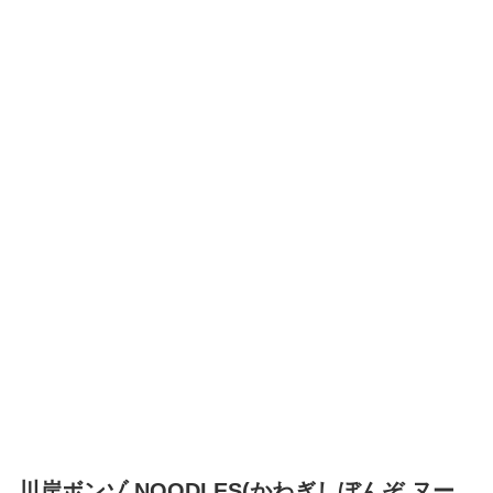
川岸ボンゾ NOODLES(かわぎしぼんぞ ヌー