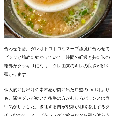
合わせる醤油ダレはトロトロなスープ濃度に合わせて
ビシッと強めに効かせていて、時間の経過と共に味の
輪郭がクッキリになり、タレ由来のキレの良さが顔を
覗かせます。
個人的には出汁の素材感が前に出た序盤のつけ汁より
も、醤油ダレが効いた後半の方がむしろバランスは良
い気がしました。後述する自家製麺が咀嚼を用するタ
イプなので、スープをレンゲで飲みながら麺を喰らう