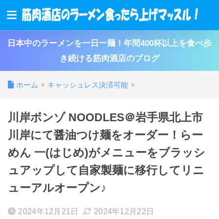
日本中のラーメンを一日一麺！年間400杯以上を食べ歩
き続ける筋肉酒店のブログ
ホーム
キャッシュレス決済可能
川岸ボンゾ NOODLES＠岩手県北上市
川岸にて醤油つけ麺をオーダー！らー
めん 一(はじめ)がメニューをブラッシ
ュアップして自家製麺に移行してリニ
ューアルオープン♪
2024年12月21日
2024年12月22日