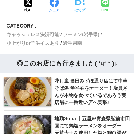
ポスト
シェア
はてブ
LINE
CATEGORY :
キャッシュレス決済可能
ラーメン(岩手県)
小上がりor子供イスあり
岩手県南
◎このお店にも行きました( ‘ч‘＊)↓
花月嵐 酒田みずほ通り店にて中華
そば処 琴平荘をオーダー！店員さ
んが本物を食べているであろう実
店舗に一番近い店へ突撃♪
地鶏Soba 十五屋＠青森県弘前市田
園にて鶏塩ラーメンをオーダー！
天草大王を使用した塩と鶏白湯が