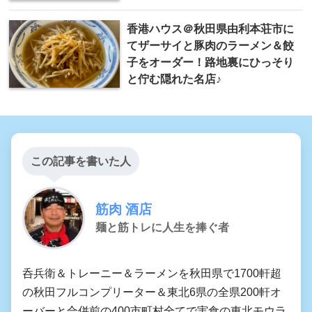
香港ハウス＠秋田県由利本荘市に
てザーサイと豚肉のラーメン＆餃
子をオーダー！路地裏にひっそり
と佇む隠れた名店♪
この記事を書いた人
筋肉 酒店
麺と筋トレに人生を捧ぐ者
呑兵衛＆トレーニー＆ラーメンを秋田県で1700軒超
の秋田フルコンプリーター＆東北6県の全県200軒オ
ーバーと合併前の400市町村全てで実食の東北モウラ