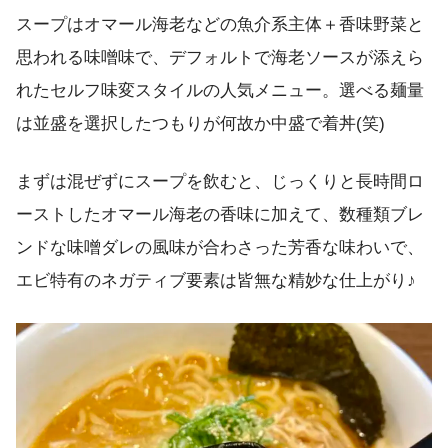
スープはオマール海老などの魚介系主体＋香味野菜と
思われる味噌味で、デフォルトで海老ソースが添えら
れたセルフ味変スタイルの人気メニュー。選べる麺量
は並盛を選択したつもりが何故か中盛で着丼(笑)
まずは混ぜずにスープを飲むと、じっくりと長時間ロ
ーストしたオマール海老の香味に加えて、数種類ブレ
ンドな味噌ダレの風味が合わさった芳香な味わいで、
エビ特有のネガティブ要素は皆無な精妙な仕上がり♪