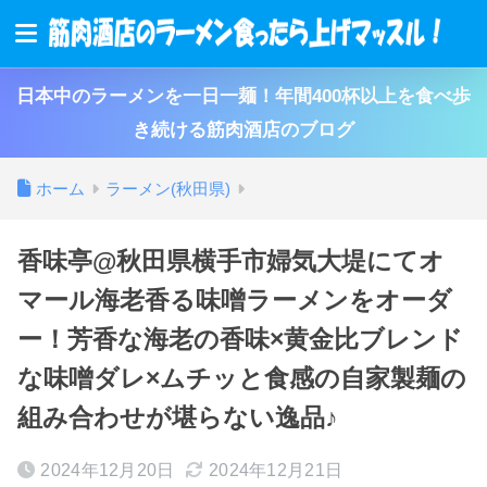
日本中のラーメンを一日一麺！年間400杯以上を食べ歩
き続ける筋肉酒店のブログ
ホーム
ラーメン(秋田県)
香味亭@秋田県横手市婦気大堤にてオ
マール海老香る味噌ラーメンをオーダ
ー！芳香な海老の香味×黄金比ブレンド
な味噌ダレ×ムチッと食感の自家製麺の
組み合わせが堪らない逸品♪
2024年12月20日
2024年12月21日