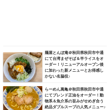
麺屋とんぼ庵＠秋田県秋田市中通
にて台湾まぜそば＆半ライスをオ
ーダー！リニューアルオープン後
に加わった新メニューとお得感し
かない名脇役♪
らーめん萬亀＠秋田県秋田市中通
にてブレンド正油をオーダー！動
物系＆魚介系の旨みがせめぎ合う
絶品ダブルスープの人気メニュー♪