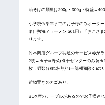
油そばの麺量は200g・300g・特盛→400
小学校低学年までのお子様のみオーダー可
ま伊勢海老ラーメン 561円」「おこさま
ります。
竹本商店グループ共通のサービス券がラ
2枚→玉子or野菜(煮干センターのみ替玉1
枚→麺類各種1杯無料(一部麺類除く)の
荷物置きのカゴあり。
BOX席のテーブルがあるのでお子様連