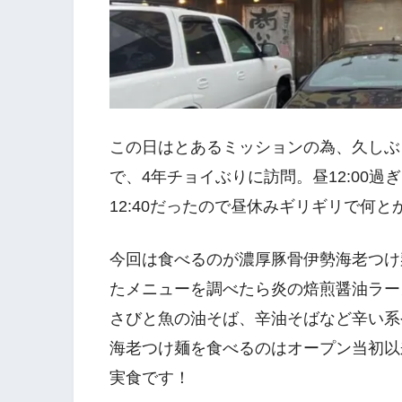
この日はとあるミッションの為、久しぶり
で、4年チョイぶりに訪問。昼12:00
12:40だったので昼休みギリギリで何と
今回は食べるのが濃厚豚骨伊勢海老つけ
たメニューを調べたら炎の焙煎醤油ラー
さびと魚の油そば、辛油そばなど辛い系
海老つけ麺を食べるのはオープン当初以
実食です！