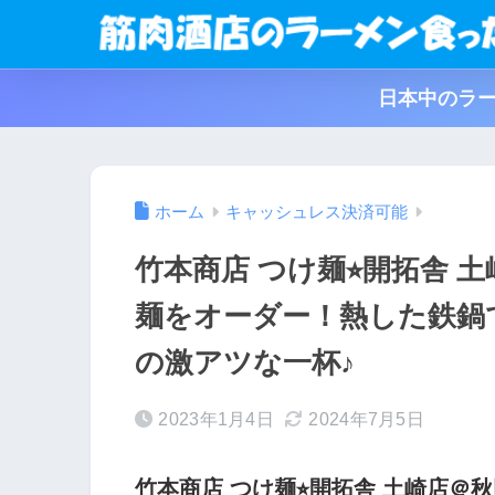
日本中のラー
ホーム
キャッシュレス決済可能
竹本商店 つけ麺⭐︎開拓舎
麺をオーダー！熱した鉄鍋
の激アツな一杯♪
2023年1月4日
2024年7月5日
竹本商店 つけ麺⭐︎開拓舎 土崎店＠