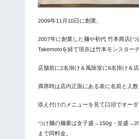
2009年11月10日に創業。
2007年に創業した麺や初代 竹本商店(つけ麺
Takemotoを経て現在は竹本モンスタ
店舗前に2名掛け＆風除室に6名掛け＆
満席時は店内正面にある表に名前と人数
添え付けのメニューを見て口頭でオーダ
つけ麺の麺量は女子盛→150g・並盛→200
まで同料金。