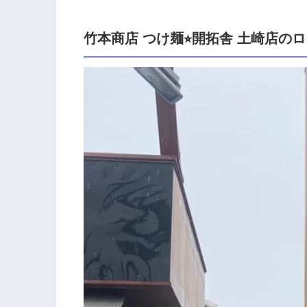
竹本商店 つけ麺⭐︎開拓舎 土崎店