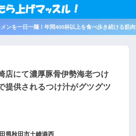
メンを一日一麺！年間400杯以上を食べ歩き続ける筋
 土崎店にて濃厚豚骨伊勢海老つけ
で提供されるつけ汁がグツグツ
秋田県秋田市土崎港西