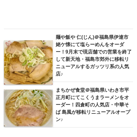
麺や飯や 仁(じん)＠福島県伊達市
姥ケ懐にて塩らーめんをオーダ
ー！9月末で現店舗での営業を終了
して新天地・福島市郊外に移転リ
ニューアルするガッツリ系の人気
店♪
まちかぜ食堂＠福島県いわき市平
正月町にてこくうまラーメンをオ
ーダー！四倉町の人気店・中華そ
ば 島風が移転リニューアルオープ
ン♪