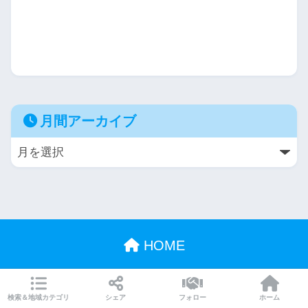
月間アーカイブ
HOME
ホーム
メニュー
シェア
フォロー
検索＆地域カテゴリ
シェア
フォロー
ホーム
© 2026 筋肉酒店 All rights reserved.