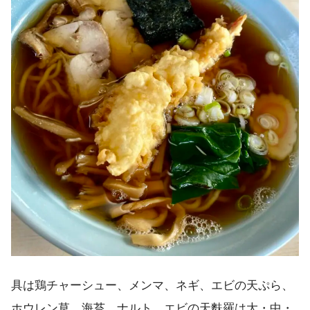
具は鶏チャーシュー、メンマ、ネギ、エビの天ぷら、
ホウレン草、海苔、ナルト。エビの天麩羅は大・中・