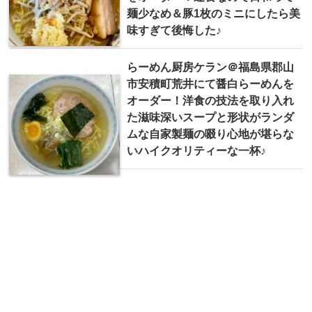
麺少なめ＆豚1枚のミニにしたら美
味すぎて後悔した♪
らーめん厨房ケラン＠福島県郡山
市安積町荒井にて醤白らーめんを
オーダー！洋食の技法を取り入れ
た滋味深いスープと形状がランダ
ムな自家製麺の啜り心地が堪らな
いハイクオリティーな一杯♪