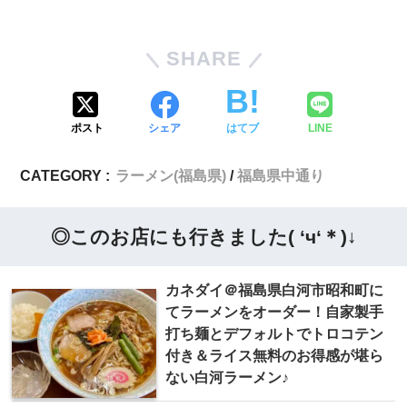
SHARE
ポスト
シェア
はてブ
LINE
CATEGORY :
ラーメン(福島県)
福島県中通り
◎このお店にも行きました( ‘ч‘＊)↓
カネダイ＠福島県白河市昭和町に
てラーメンをオーダー！自家製手
打ち麺とデフォルトでトロコテン
付き＆ライス無料のお得感が堪ら
ない白河ラーメン♪