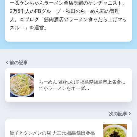
ー＆ケンちゃんラーメン全店制覇のケンチャニスト。
2万6千人のFBグループ・秋田のらーめん部の管理
人。本ブログ「筋肉酒店のラーメン食ったら上げマッ
スル！」を運営。
前の記事
らーめん 蓮(れん)＠福島県福島市上名倉に
て小ラーメンをオーダ…
次の記事
餃子とタンメンの店 大三元 福島鎌田＠福