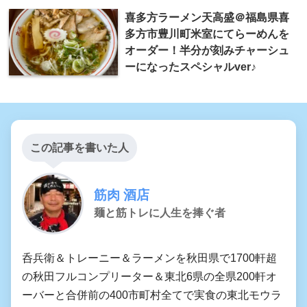
喜多方ラーメン天高盛＠福島県喜
多方市豊川町米室にてらーめんを
オーダー！半分が刻みチャーシュ
ーになったスペシャルver♪
この記事を書いた人
筋肉 酒店
麺と筋トレに人生を捧ぐ者
呑兵衛＆トレーニー＆ラーメンを秋田県で1700軒超
の秋田フルコンプリーター＆東北6県の全県200軒オ
ーバーと合併前の400市町村全てで実食の東北モウラ