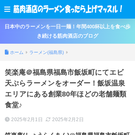
日本中のラーメンを一日一麺！年間400杯以上を食べ歩
き続ける筋肉酒店のブログ
ホーム
ラーメン(福島県)
笑楽庵＠福島県福島市飯坂町にてエビ
天ぷらラーメンをオーダー！飯坂温泉
エリアにある創業80年ほどの老舗麺類
食堂♪
2025年2月1日
2025年2月2日