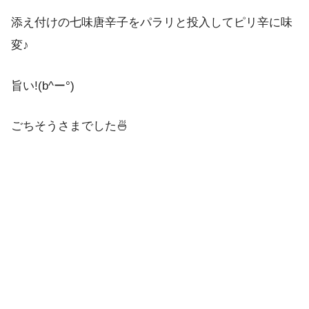
添え付けの七味唐辛子をパラリと投入してピリ辛に味
変♪
旨い!(b^ー°)
ごちそうさまでした🍜