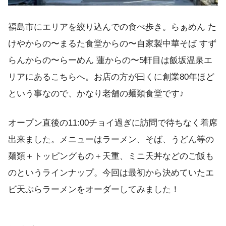
福島市にエリアを絞り込んでの食べ歩き。らぁめん た
けやからの〜まるた食堂からの〜自家製中華そば すず
らんからの〜らーめん 蓮からの〜5軒目は飯坂温泉エ
リアにあるこちらへ。お店の方が曰くに創業80年ほど
という事なので、かなり老舗の麺類食堂です♪
オープン直後の11:00チョイ過ぎに訪問で待ちなく着席
出来ました。メニューはラーメン、そば、うどん等の
麺類＋トッピングもの＋天重、ミニ天丼などのご飯も
のというラインナップ。今回は最初から決めていたエ
ビ天ぷらラーメンをオーダーしてみました！