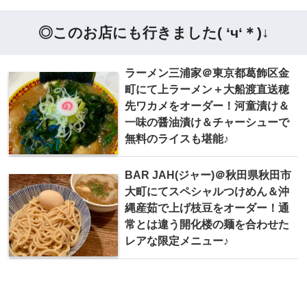
◎このお店にも行きました( ‘ч‘＊)↓
ラーメン三浦家＠東京都葛飾区金
町にて上ラーメン＋大船渡直送穂
先ワカメをオーダー！河童漬け＆
一味の醤油漬け＆チャーシューで
無料のライスも堪能♪
BAR JAH(ジャー)＠秋田県秋田市
大町にてスペシャルつけめん＆沖
縄産茹で上げ枝豆をオーダー！通
常とは違う開化楼の麺を合わせた
レアな限定メニュー♪