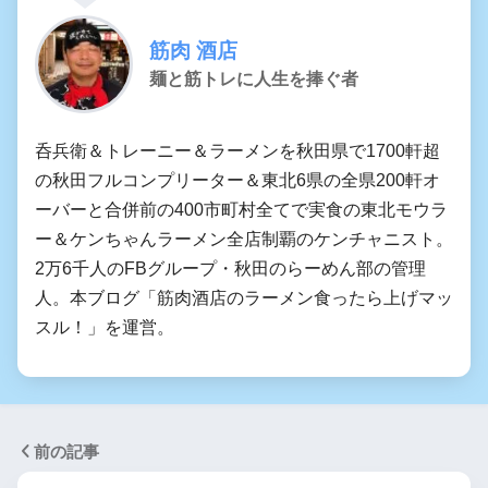
筋肉 酒店
麺と筋トレに人生を捧ぐ者
呑兵衛＆トレーニー＆ラーメンを秋田県で1700軒超
の秋田フルコンプリーター＆東北6県の全県200軒オ
ーバーと合併前の400市町村全てで実食の東北モウラ
ー＆ケンちゃんラーメン全店制覇のケンチャニスト。
2万6千人のFBグループ・秋田のらーめん部の管理
人。本ブログ「筋肉酒店のラーメン食ったら上げマッ
スル！」を運営。
前の記事