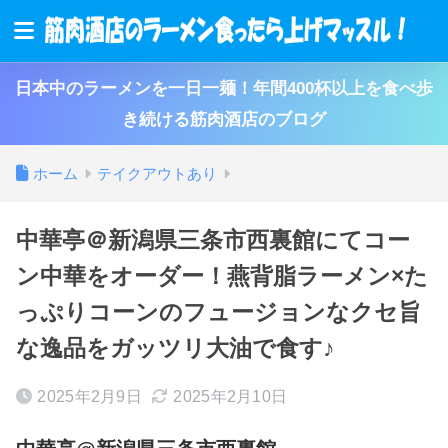
日本中のラーメンを一日一麺！年間400杯以上を食べ歩
き続ける筋肉酒店のブログ
ホーム
テイクアウトあり
中華亭＠新潟県三条市西裏館にてコー
ン中華をオーダー！燕背脂ラーメン×た
っぷりコーンのフュージョンなクセ旨
な逸品をガッツリ大油で食す♪
2025年2月9日
2025年2月10日