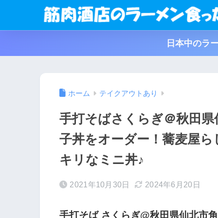
日本中のラー
ホーム
テイクアウトあり
手打そばさくらぎ＠秋田県
子丼をオーダー！蕎麦屋ら
キリなミニ丼♪
2021年10月30日
2024年6月20日
手打そば さくらぎ@秋田県仙北市