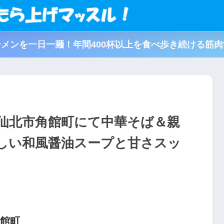
メンを一日一麺！年間400杯以上を食べ歩き続ける筋
仙北市角館町にて中華そば＆親
しい和風醤油スープと甘さスッ
角館町