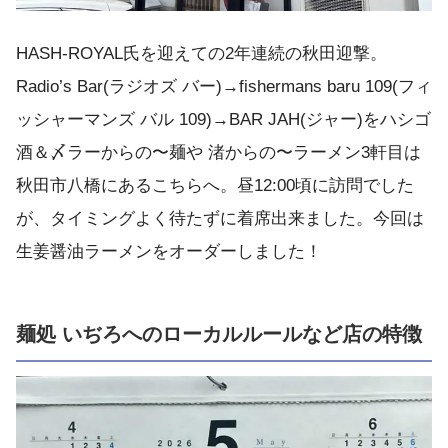
HASH-ROYAL氏を迎えての2年連続の秋田迎撃。
Radio’s Bar(ラジオズ バー)→fishermans baru 109(フィ
ッシャーマンズ バル 109)→BAR JAH(ジャー)をハシゴ
酒＆〆ラーからの〜麺や 渚からの〜ラーメン3軒目は
秋田市八橋にあるこちらへ。昼12:00頃に訪問でした
が、タイミングよく待たずに着席出来ました。今回は
生姜醤油ラーメンをオーダーしました！
麺処 いぢろへのローカルルールなど店の特徴