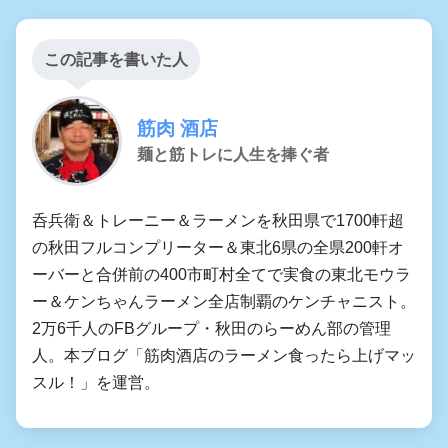
この記事を書いた人
筋肉 酒店
麺と筋トレに人生を捧ぐ者
呑兵衛＆トレーニー＆ラーメンを秋田県で1700軒超
の秋田フルコンプリーター＆東北6県の全県200軒オ
ーバーと合併前の400市町村全てで実食の東北モウラ
ー＆ケンちゃんラーメン全店制覇のケンチャニスト。
2万6千人のFBグループ・秋田のらーめん部の管理
人。本ブログ「筋肉酒店のラーメン食ったら上げマッ
スル！」を運営。