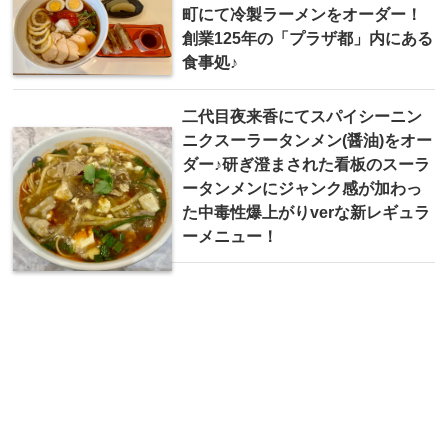
町にて冷製ラーメンをオーダー！
創業125年の「プラザ都」内にある
食事処♪
二代目夜来香にてスパイシーニン
ニクスーラータンメン(醤油)をオー
ダー♪研ぎ澄まされた看板のスーラ
ータンメンにジャンク感が加わっ
た中毒性爆上がりverな新レギュラ
ーメニュー！