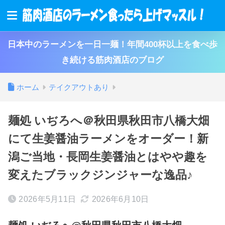
日本中のラーメンを一日一麺！年間400杯以上を食べ歩
き続ける筋肉酒店のブログ
ホーム
テイクアウトあり
麺処 いぢろへ＠秋田県秋田市八橋大畑
にて生姜醤油ラーメンをオーダー！新
潟ご当地・長岡生姜醤油とはやや趣を
変えたブラックジンジャーな逸品♪
2026年5月11日
2026年6月10日