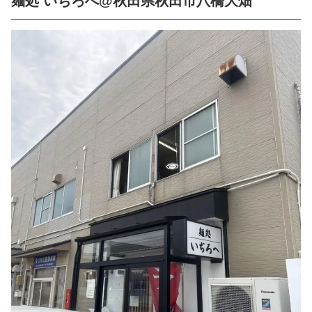
麺処 いぢろへ@秋田県秋田市八橋大畑