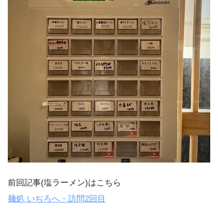
前回記事(塩ラーメン)はこちら
麺処 いぢろへ・訪問2回目