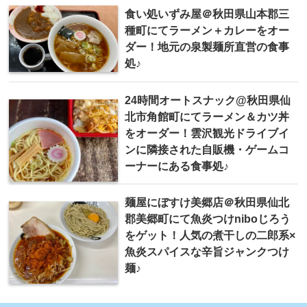
食い処いずみ屋＠秋田県山本郡三
種町にてラーメン＋カレーをオー
ダー！地元の泉製麺所直営の食事
処♪
24時間オートスナック@秋田県仙
北市角館町にてラーメン＆カツ丼
をオーダー！雲沢観光ドライブイ
ンに隣接された自販機・ゲームコ
ーナーにある食事処♪
麺屋にぼすけ美郷店＠秋田県仙北
郡美郷町にて魚炎つけniboじろう
をゲット！人気の煮干しの二郎系×
魚炎スパイスな辛旨ジャンクつけ
麺♪