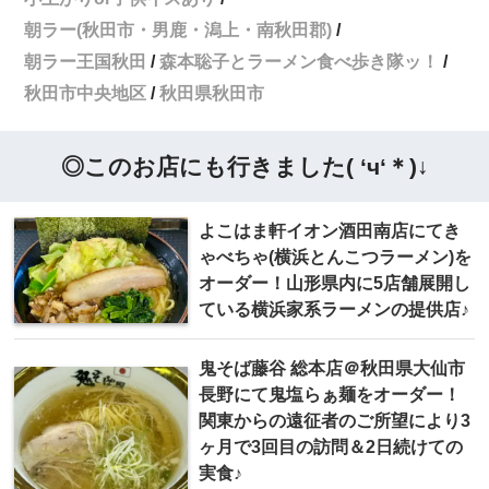
朝ラー(秋田市・男鹿・潟上・南秋田郡)
朝ラー王国秋田
森本聡子とラーメン食べ歩き隊ッ！
秋田市中央地区
秋田県秋田市
◎このお店にも行きました( ‘ч‘＊)↓
よこはま軒イオン酒田南店にてき
ゃべちゃ(横浜とんこつラーメン)を
オーダー！山形県内に5店舗展開し
ている横浜家系ラーメンの提供店♪
鬼そば藤谷 総本店＠秋田県大仙市
長野にて鬼塩らぁ麺をオーダー！
関東からの遠征者のご所望により3
ヶ月で3回目の訪問＆2日続けての
実食♪