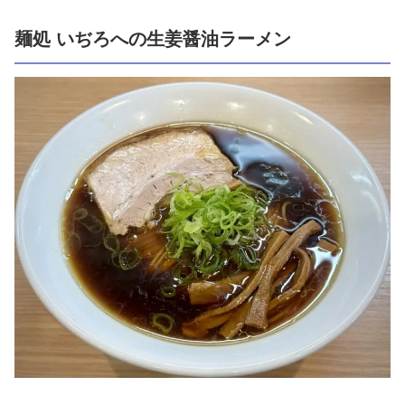
麺処 いぢろへの生姜醤油ラーメン