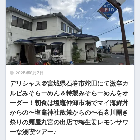
2025年8月7日
デリシャス＠宮城県石巻市蛇田にて激辛カ
ルビみそらーめん＆特製みそらーめんをオ
ーダー！朝食は塩竈仲卸市場でマイ海鮮丼
からの〜塩竈神社散策からの〜石巻川開き
祭りの麺屋丸宮の出店で梅生姜レモンサワ
ーな漫喫ツアー♪