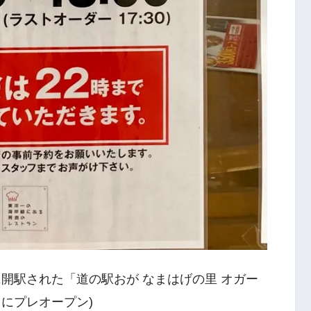
1日に開駅された「道の駅おが なまはげの里 オガー
日にプレオープン)