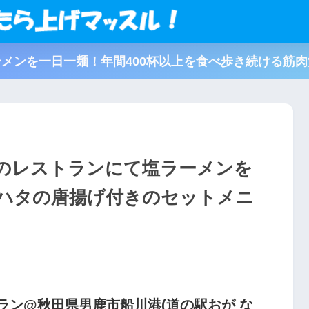
メンを一日一麺！年間400杯以上を食べ歩き続ける筋
のレストランにて塩ラーメンを
ハタの唐揚げ付きのセットメニ
ラン@秋田県男鹿市船川港(道の駅おが な