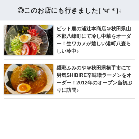
◎このお店にも行きました( ‘ч‘＊)↓
ビット鹿の浦辻本商店＠秋田県山
本郡八峰町にて冷し中華をオーダ
ー！生ワカメが嬉しい港町八森ら
しい冷中♪
麺彩ふみのや＠秋田県横手市にて
男気SHIBIRE辛味噌ラーメンをオ
ーダー！2012年のオープン当初ぶ
りに訪問♪