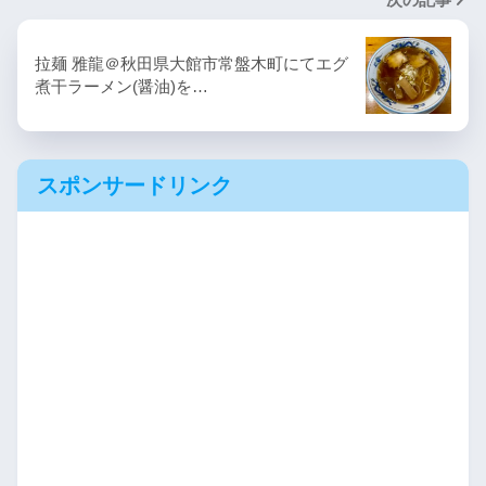
拉麺 雅龍＠秋田県大館市常盤木町にてエグ
煮干ラーメン(醤油)を…
スポンサードリンク