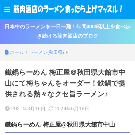
日本中のラーメンを一日一麺！年間400杯以上を食べ歩
き続ける筋肉酒店のブログ
ホーム
ラーメン(秋田県)
鐵鍋らーめん 梅正屋＠秋田県大館市中
山にて梅ちゃんをオーダー！鉄鍋で提
供される熱々なクセ旨ラーメン♪
2021年3月16日
2024年6月16日
鐵鍋らーめん 梅正屋@秋田県大館市中山