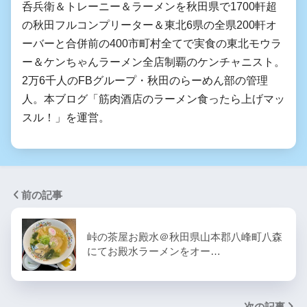
呑兵衛＆トレーニー＆ラーメンを秋田県で1700軒超
の秋田フルコンプリーター＆東北6県の全県200軒オ
ーバーと合併前の400市町村全てで実食の東北モウラ
ー＆ケンちゃんラーメン全店制覇のケンチャニスト。
2万6千人のFBグループ・秋田のらーめん部の管理
人。本ブログ「筋肉酒店のラーメン食ったら上げマッ
スル！」を運営。
前の記事
峠の茶屋お殿水＠秋田県山本郡八峰町八森
にてお殿水ラーメンをオー…
次の記事