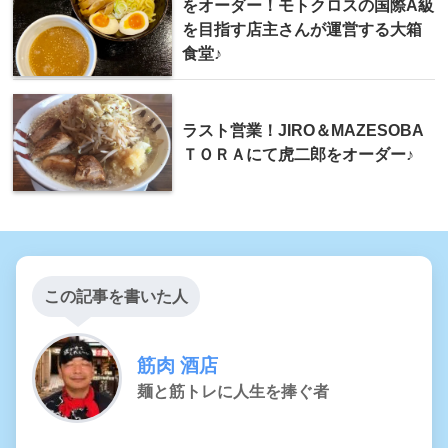
をオーダー！モトクロスの国際A級
を目指す店主さんが運営する大箱
食堂♪
ラスト営業！JIRO＆MAZESOBA
ＴＯＲＡにて虎二郎をオーダー♪
この記事を書いた人
筋肉 酒店
麺と筋トレに人生を捧ぐ者