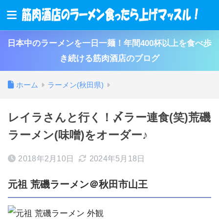
日本中のラーメンを一日一麺！年間400杯以上を食べ歩
き続ける筋肉酒店のブログ
ホーム
ラーメン(秋田県)
レイラさんと行く！〆ラー連食(笑)荒磯
ラーメン(味噌)をオーダー♪
2018年2月10日
2024年5月18日
元祖 荒磯ラーメン＠秋田市山王