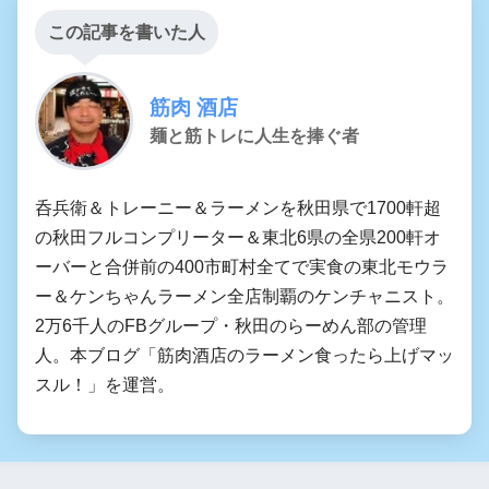
この記事を書いた人
筋肉 酒店
麺と筋トレに人生を捧ぐ者
呑兵衛＆トレーニー＆ラーメンを秋田県で1700軒超
の秋田フルコンプリーター＆東北6県の全県200軒オ
ーバーと合併前の400市町村全てで実食の東北モウラ
ー＆ケンちゃんラーメン全店制覇のケンチャニスト。
2万6千人のFBグループ・秋田のらーめん部の管理
人。本ブログ「筋肉酒店のラーメン食ったら上げマッ
スル！」を運営。