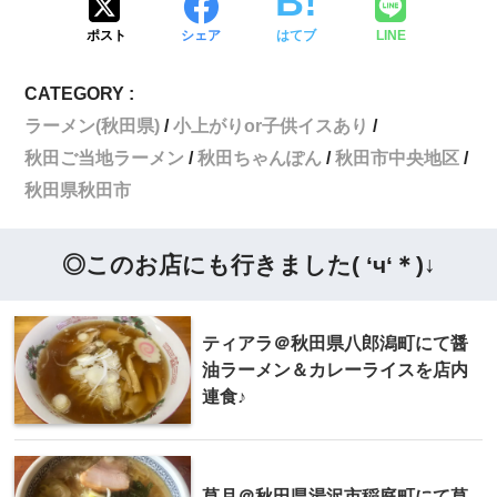
ポスト
シェア
はてブ
LINE
CATEGORY :
ラーメン(秋田県)
小上がりor子供イスあり
秋田ご当地ラーメン
秋田ちゃんぽん
秋田市中央地区
秋田県秋田市
◎このお店にも行きました( ‘ч‘＊)↓
ティアラ＠秋田県八郎潟町にて醤
油ラーメン＆カレーライスを店内
連食♪
草月＠秋田県湯沢市稲庭町にて草