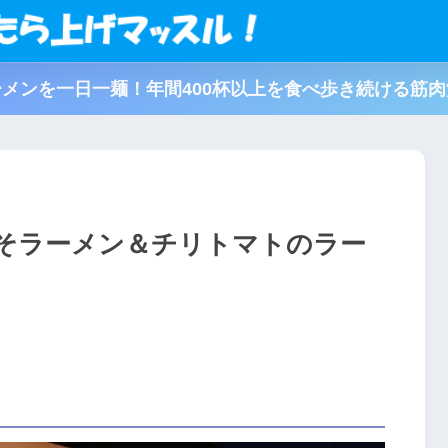
メンを一日一麺！年間400杯以上を食べ歩き続ける筋
そラーメン＆チリトマトのラー