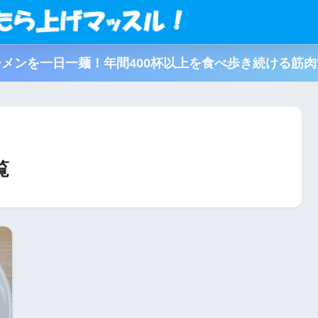
メンを一日一麺！年間400杯以上を食べ歩き続ける筋
覧