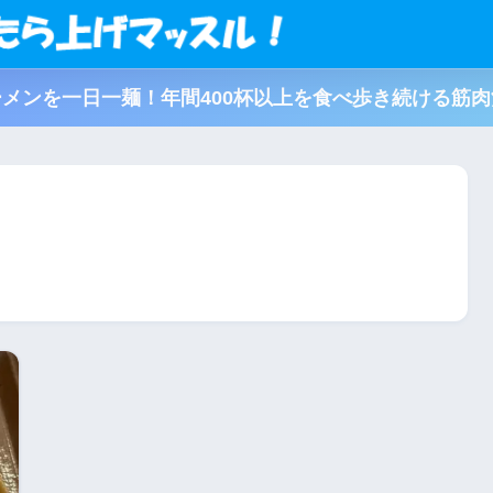
メンを一日一麺！年間400杯以上を食べ歩き続ける筋